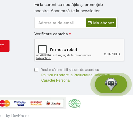
Fii la curent cu noutăţile şi promoţiile
noastre. Abonează-te la newsletter.
Ma abonez
Verificare captcha
CT
Declar că am citit şi sunt de acord cu
Politica cu privire la Prelucrarea Datelor cu
Caracter Personal
te - by DevPro.ro