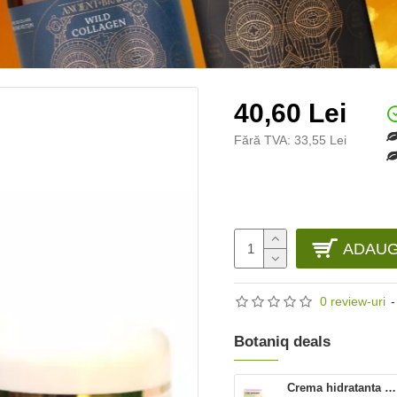
40,60 Lei
Fără TVA: 33,55 Lei
ADAUG
0 review-uri
-
Botaniq deals
Crema hidratanta Antioxivita (50 ml), Phenalex