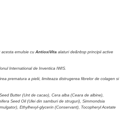
 acesta emulsie cu
AntioxiVita
alaturi de&nbsp principii active
lonul International de Inventica IWIS.
rea prematura a pielii, limiteaza distrugerea fibrelor de colagen si
 Seed Butter (Unt de cacao), Cera alba (Ceara de albine),
inifera Seed Oil (Ulei din samburi de struguri), Simmondsia
Emulgator), Ethylhexyl-glycerin (Conservant), Tocopheryl Acetate