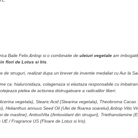
rica Baile Felix,&nbsp si o combinatie de
uleiuri vegetale
am imbogatit
in flori de Lotus si Iris
.
ite de struguri, realizat dupa un brevet de inventie medaliat cu Aur la Sa
nzime ca: hialuronidaza, colagenaza si elastaza responsabile cu imbatrani
rotejeaza pielea de actiunea distrugatoare a radicalilor liberi.
Glicerina vegetala), Stearic Acid (Stearina vegetala), Theobroma Cacao
asi), Helianthus annuus Seed Oil (Ulei de floarea soarelui),&nbsp Vitis V
 de masline), AntioxiVita (Antioxidant din struguri), Triethanolamine (
E / Fragrance US (Floare de Lotus si Iris).