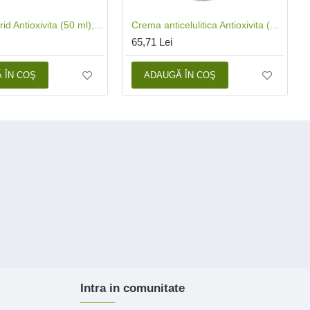
Crema antirid Antioxivita (50 ml), Phenalex
Crema anticelulitica Antioxivita (200 ml), Phenalex
65,71 Lei
 ÎN COŞ
ADAUGĂ ÎN COŞ
Intra in comunitate