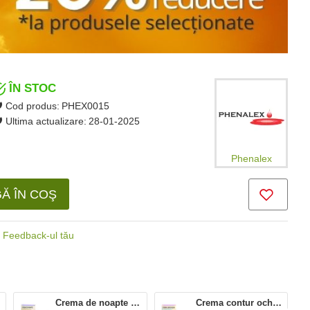
ÎN STOC
Cod produs:
PHEX0015
Ultima actualizare:
28-01-2025
Phenalex
Ă ÎN COŞ
Feedback-ul tău
Crema de noapte Antioxivita (50 ml), Phenalex
Crema contur ochi Antioxivita (50 ml), Phenalex