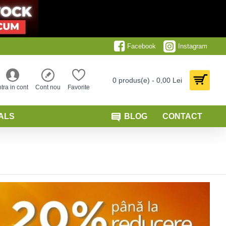
Facebook
Instagram
0 produs(e) - 0,00 Lei
ntra in cont
Cont nou
Favorite
ALS
BLOG
CONTACT