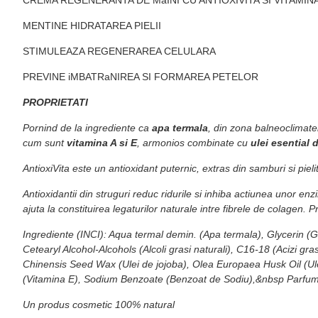
MENTINE HIDRATAREA PIELII
STIMULEAZA REGENERAREA CELULARA
PREVINE iMBATRaNIREA SI FORMAREA PETELOR
PROPRIETATI
Pornind de la ingrediente ca
apa termala
, din zona balneoclimate
cum sunt
vitamina A si E
, armonios combinate cu
ulei esential d
AntioxiVita este un antioxidant puternic, extras din samburi si piel
Antioxidantii din struguri reduc ridurile si inhiba actiunea unor e
ajuta la constituirea legaturilor naturale intre fibrele de colagen. P
Ingrediente (INCI): Aqua termal demin. (Apa termala), Glycerin (
Cetearyl Alcohol-Alcohols (Alcoli grasi naturali), C16-18 (Acizi gr
Chinensis Seed Wax (Ulei de jojoba), Olea Europaea Husk Oil (Ulei
(Vitamina E), Sodium Benzoate (Benzoat de Sodiu),&nbsp Parfum U
Un produs cosmetic 100% natural