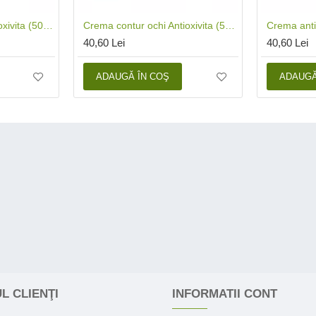
Crema de noapte Antioxivita (50 ml), Phenalex
Crema contur ochi Antioxivita (50 ml), Phenalex
40,60 Lei
40,60 Lei
ADAUGĂ ÎN COŞ
ADAUGĂ
L CLIENŢI
INFORMATII CONT