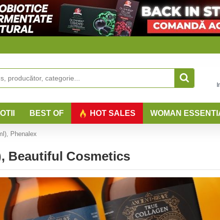
I
OTII
BEST OF
HOT SALES
WOMAN ESSENTI
ml), Phenalex
), Beautiful Cosmetics