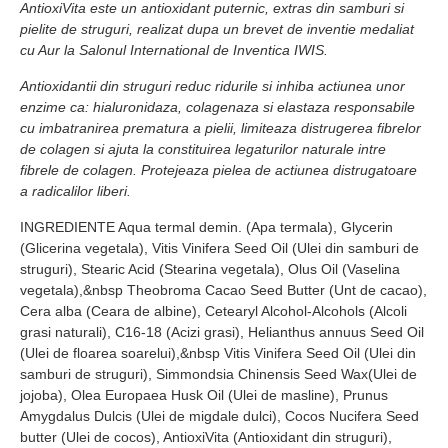
AntioxiVita este un antioxidant puternic, extras din samburi si
pielite de struguri, realizat dupa un brevet de inventie medaliat
cu Aur la Salonul International de Inventica IWIS.
Antioxidantii din struguri reduc ridurile si inhiba actiunea unor
enzime ca: hialuronidaza, colagenaza si elastaza responsabile
cu imbatranirea prematura a pielii, limiteaza distrugerea fibrelor
de colagen si ajuta la constituirea legaturilor naturale intre
fibrele de colagen. Protejeaza pielea de actiunea distrugatoare
a radicalilor liberi.
INGREDIENTE Aqua termal demin. (Apa termala), Glycerin
(Glicerina vegetala), Vitis Vinifera Seed Oil (Ulei din samburi de
struguri), Stearic Acid (Stearina vegetala), Olus Oil (Vaselina
vegetala),&nbsp Theobroma Cacao Seed Butter (Unt de cacao),
Cera alba (Ceara de albine), Cetearyl Alcohol-Alcohols (Alcoli
grasi naturali), C16-18 (Acizi grasi), Helianthus annuus Seed Oil
(Ulei de floarea soarelui),&nbsp Vitis Vinifera Seed Oil (Ulei din
samburi de struguri), Simmondsia Chinensis Seed Wax(Ulei de
jojoba), Olea Europaea Husk Oil (Ulei de masline), Prunus
Amygdalus Dulcis (Ulei de migdale dulci), Cocos Nucifera Seed
butter (Ulei de cocos), AntioxiVita (Antioxidant din struguri),