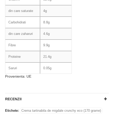
din care saturate
4g
Carbohidrati
8.8g
din care zaharuri
4.6g
Fibre
9.9g
Proteine
21.4g
Saruri
0.05g
Provenienta: UE
RECENZII
Etichete:
Crema tartinabila de migdale crunchy eco (170 grame)