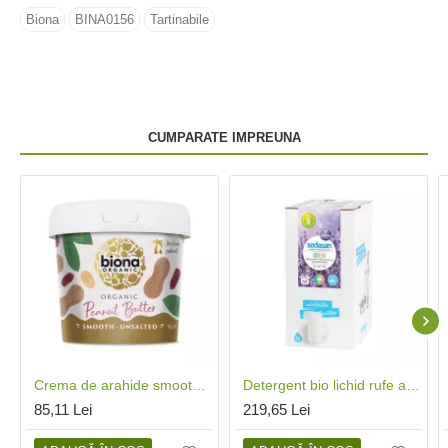
Biona
BINA0156
Tartinabile
CUMPARATE IMPREUNA
Crema de arahide smooth fara sare eco (1 kg), Biona
Detergent bio lichid rufe albe si color lavanda (5 litri), Sodasan
85,11 Lei
219,65 Lei