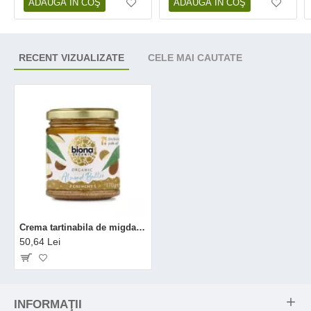
ADAUGĂ ÎN COŞ
ADAUGĂ ÎN COŞ
RECENT VIZUALIZATE
CELE MAI CAUTATE
Crema tartinabila de migdale crunchy eco (170 grame), Biona
50,64 Lei
INFORMAŢII