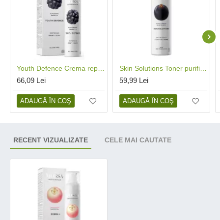
Youth Defence Crema reparatoare de noapte (toate tipurile de ten) (50 ml), Mossa
Skin Solutions Toner purificator anti-acneic (200 ml), Mossa
66,09 Lei
59,99 Lei
ADAUGĂ ÎN COŞ
ADAUGĂ ÎN COŞ
RECENT VIZUALIZATE
CELE MAI CAUTATE