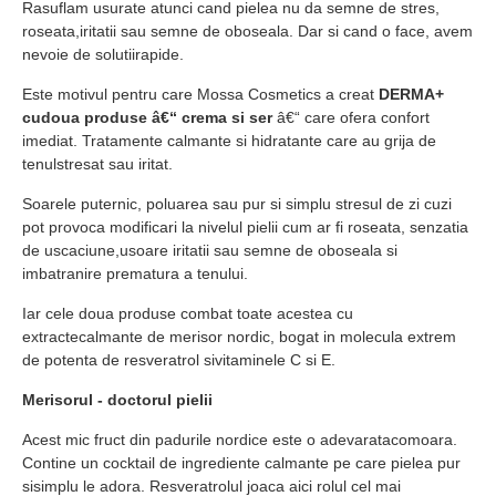
Rasuflam usurate atunci cand pielea nu da semne de stres,
roseata,iritatii sau semne de oboseala. Dar si cand o face, avem
nevoie de solutiirapide.
Este motivul pentru care Mossa Cosmetics a creat
DERMA+
cudoua produse â€“ crema si ser
â€“ care ofera confort
imediat. Tratamente calmante si hidratante care au grija de
tenulstresat sau iritat.
Soarele puternic, poluarea sau pur si simplu stresul de zi cuzi
pot provoca modificari la nivelul pielii cum ar fi roseata, senzatia
de uscaciune,usoare iritatii sau semne de oboseala si
imbatranire prematura a tenului.
Iar cele doua produse combat toate acestea cu
extractecalmante de merisor nordic, bogat in molecula extrem
de potenta de resveratrol sivitaminele C si E.
Merisorul - doctorul pielii
Acest mic fruct din padurile nordice este o adevaratacomoara.
Contine un cocktail de ingrediente calmante pe care pielea pur
sisimplu le adora. Resveratrolul joaca aici rolul cel mai