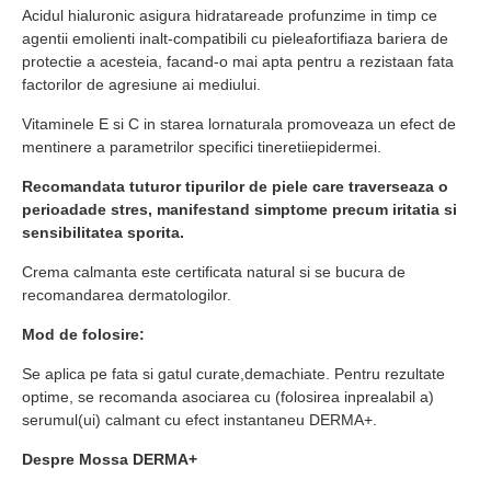
Acidul hialuronic asigura hidratareade profunzime in timp ce
agentii emolienti inalt-compatibili cu pieleafortifiaza bariera de
protectie a acesteia, facand-o mai apta pentru a rezistaan fata
factorilor de agresiune ai mediului.
Vitaminele E si C in starea lornaturala promoveaza un efect de
mentinere a parametrilor specifici tineretiiepidermei.
Recomandata tuturor tipurilor de piele care traverseaza o
perioadade stres, manifestand simptome precum iritatia si
sensibilitatea sporita.
Crema calmanta este certificata natural si se bucura de
recomandarea dermatologilor.
Mod de folosire:
Se aplica pe fata si gatul curate,demachiate. Pentru rezultate
optime, se recomanda asociarea cu (folosirea inprealabil a)
serumul(ui) calmant cu efect instantaneu DERMA+.
Despre Mossa DERMA+