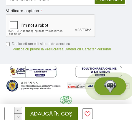
Verificare captcha
Declar că am citit şi sunt de acord cu
Politica cu privire la Prelucrarea Datelor cu Caracter Personal
© 2026 Medfusion SRL, CIF: RO31041639 | Nr. reg.: J12/3428/2012 -
ADAUGĂ ÎN COŞ
Toate drepturile rezervate - by DevPro.ro