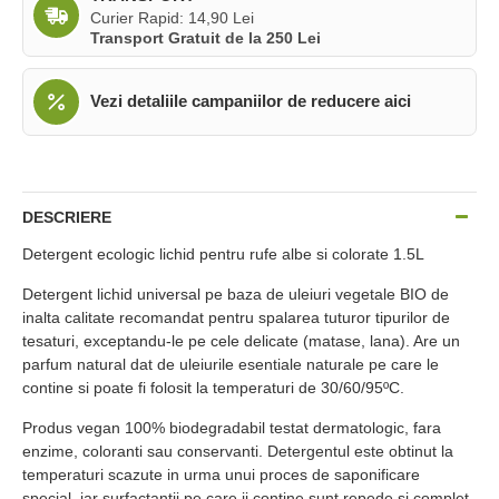
Curier Rapid: 14,90 Lei
Transport Gratuit de la 250 Lei
Vezi detaliile campaniilor de reducere aici
DESCRIERE
Detergent ecologic lichid pentru rufe albe si colorate 1.5L
Detergent lichid universal pe baza de uleiuri vegetale BIO de
inalta calitate recomandat pentru spalarea tuturor tipurilor de
tesaturi, exceptandu-le pe cele delicate (matase, lana). Are un
parfum natural dat de uleiurile esentiale naturale pe care le
contine si poate fi folosit la temperaturi de 30/60/95ºC.
Produs vegan 100% biodegradabil testat dermatologic, fara
enzime, coloranti sau conservanti. Detergentul este obtinut la
temperaturi scazute in urma unui proces de saponificare
special, iar surfactantii pe care ii contine sunt repede si complet