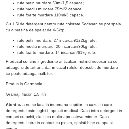
rufe putin murdare 50ml/1,5 capace;
rufe mediu murdare 75ml/2 capace;
rufe foarte murdare 110ml/3 capace.
Cu 1.5l de detergent pentru rufe colorate Sodasan se pot spala
cu o masina de spalat de 4-5kg:
rufe putin murdare: 27 incarcari/122kg rufe;
rufe mediu murdare: 20 incarcari/90kg rufe;
rufe foarte murdare: 14 incarcari/61kg rufe.
Produsul contine ingrediente anticalcar, nefiind necesar sa se
adauge si detartrant, dar in cazul rufelor deosebit de murdare
se poate adauga inalbitor.
Produs in Germania.
Gramaj: flacon 1.5 litri
Atentie:
a nu se lasa la indemana copiilor. In cazul in care
detergentul este inghitit, apelati medicul. Daca intra detergent in
contact cu ochii, clatiti cu multa apa cateva minute. Daca
detergentul intra in contact cu pielea, spalati bine cu apa si
sapun.