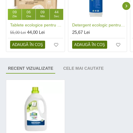
09
06
09
43
Zile
Ore
Min
Sec
Tablete ecologice pentru mașina de spălat vase (25 buc), Mulieres
Detergent ecologic pentru baie (500 ml), Sonett
44,00 Lei
25,67 Lei
55,00 Lei
ADAUGĂ ÎN COŞ
ADAUGĂ ÎN COŞ
RECENT VIZUALIZATE
CELE MAI CAUTATE