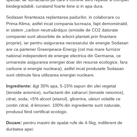
biodegradabili, curatand foarte bine si in apa dura.
Sodasan finanteaza replantarea padurilor, in colaborare cu
Prima-Klima, astfel incat compania lucreaza, fapt demonstrabil,
in sistem „carbon neutru&rdquo (emisiile de CO2 datorate
companiei sunt absorbite de arborii plantati prin finantare
proprie), iar pentru asigurarea necesarului de energie Sodasan
are ca partener Greenpeace-Energy (cel mai mare furnizor
national independent de energie electrica din Germania, ce
urmareste asigurarea energiei doar din resurse ecologice, fara
carbune si energie nucleara), astfel incat produsele Sodasan
sunt obtinute fara utilizarea energiei nucleare.
Ingrediente:
&gt 30% apa, 5-15% sapun din ulei vegetal
(tenside anionice), surfactanti din zaharuri (tenside neionice),
citrat, soda, <5% alcool (etanol), glicerina, uleiuri volatile ce
contin citral, d-limonen. 100% din ingrediente sunt naturale,
produsul fiind certificat ecologic.
Dozare:
pentru masini de spalat rufe de 4-5kg, indiferent de
duritatea apei: