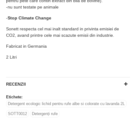
pentru pete care contin extract din bila de bovine).
-nu sunt testate pe animale
-
Stop Climate Change
Sonett respecta cel mai inalt standard in privinta emisiei de
CO2, avand printre cele mai scazute emisii din industrie.
Fabricat in Germania
2 Litri
RECENZII
Etichete:
Detergent ecologic lichid pentru rufe albe si colorate cu lavanda 2L
SOTT0012
Detergenți rufe