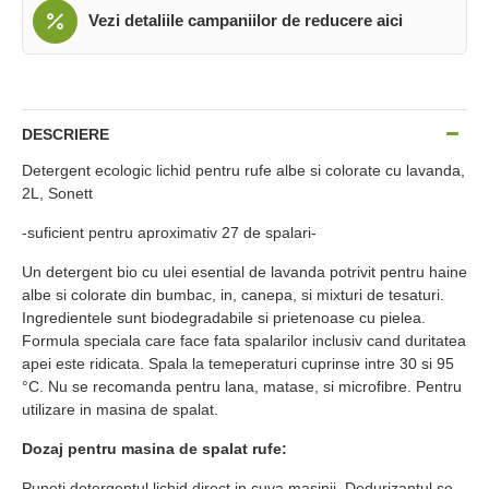
Vezi detaliile campaniilor de reducere aici
DESCRIERE
Detergent ecologic lichid pentru rufe albe si colorate cu lavanda,
2L, Sonett
-suficient pentru aproximativ 27 de spalari-
Un detergent bio cu ulei esential de lavanda potrivit pentru haine
albe si colorate din bumbac, in, canepa, si mixturi de tesaturi.
Ingredientele sunt biodegradabile si prietenoase cu pielea.
Formula speciala care face fata spalarilor inclusiv cand duritatea
apei este ridicata. Spala la temeperaturi cuprinse intre 30 si 95
°C. Nu se recomanda pentru lana, matase, si microfibre. Pentru
utilizare in masina de spalat.
Dozaj pentru masina de spalat rufe:
Puneti detergentul lichid direct in cuva masinii. Dedurizantul se