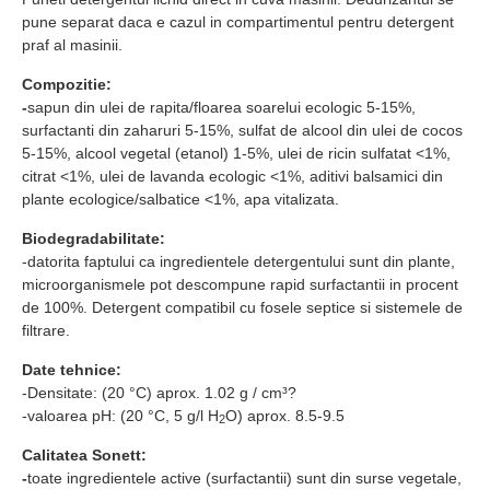
pune separat daca e cazul in compartimentul pentru detergent
praf al masinii.
Compozitie:
-
sapun din ulei de rapita/floarea soarelui ecologic 5-15%,
surfactanti din zaharuri 5-15%, sulfat de alcool din ulei de cocos
5-15%, alcool vegetal (etanol) 1-5%, ulei de ricin sulfatat <1%,
citrat <1%, ulei de lavanda ecologic <1%, aditivi balsamici din
plante ecologice/salbatice <1%, apa vitalizata.
Biodegradabilitate:
-datorita faptului ca ingredientele detergentului sunt din plante,
microorganismele pot descompune rapid surfactantii in procent
de 100%. Detergent compatibil cu fosele septice si sistemele de
filtrare.
Date tehnice:
-Densitate: (20 °C) aprox. 1.02 g / cm³?
-valoarea pH: (20 °C, 5 g/l H
O) aprox. 8.5-9.5
2
Calitatea Sonett:
-
toate ingredientele active (surfactantii) sunt din surse vegetale,