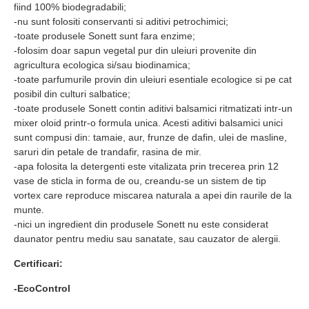
fiind 100% biodegradabili;
-nu sunt folositi conservanti si aditivi petrochimici;
-toate produsele Sonett sunt fara enzime;
-folosim doar sapun vegetal pur din uleiuri provenite din
agricultura ecologica si/sau biodinamica;
-toate parfumurile provin din uleiuri esentiale ecologice si pe cat
posibil din culturi salbatice;
-toate produsele Sonett contin aditivi balsamici ritmatizati intr-un
mixer oloid printr-o formula unica. Acesti aditivi balsamici unici
sunt compusi din: tamaie, aur, frunze de dafin, ulei de masline,
saruri din petale de trandafir, rasina de mir.
-apa folosita la detergenti este vitalizata prin trecerea prin 12
vase de sticla in forma de ou, creandu-se un sistem de tip
vortex care reproduce miscarea naturala a apei din raurile de la
munte.
-nici un ingredient din produsele Sonett nu este considerat
daunator pentru mediu sau sanatate, sau cauzator de alergii.
Certificari:
-EcoControl