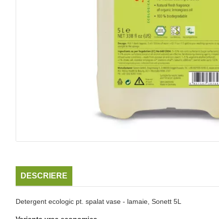
DESCRIERE
Detergent ecologic pt. spalat vase - lamaie, Sonett 5L
Varianta vrac economica