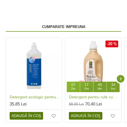
CUMPARATE IMPREUNA
-20 %
07
17
40
33
Zile
Ore
Min
Sec
Detergent ecologic pentru baie (1 litru), Sonett
Detergent pentru rufe cu 99% ingrediente naturale Rose Garden (1.5L), Mulieres
35,85 Lei
70,40 Lei
88,00 Lei
ADAUGĂ ÎN COŞ
ADAUGĂ ÎN COŞ