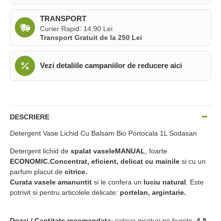
TRANSPORT
Curier Rapid: 14,90 Lei
Transport Gratuit de la 250 Lei
Vezi detaliile campaniilor de reducere aici
DESCRIERE
Detergent Vase Lichid Cu Balsam Bio Portocala 1L Sodasan
Detergent lichid de
spalat vasele
MANUAL
, foarte
ECONOMIC.
Concentrat, eficient, delicat cu mainile
si cu un
parfum placut de
citrice.
Curata vasele amanuntit
si le confera un
luciu natural
. Este
potrivit si pentru articolele delicate:
portelan, argintarie.
Dozaj / Cantitate recomandata
: cateva picaturi pe burete,
4-5