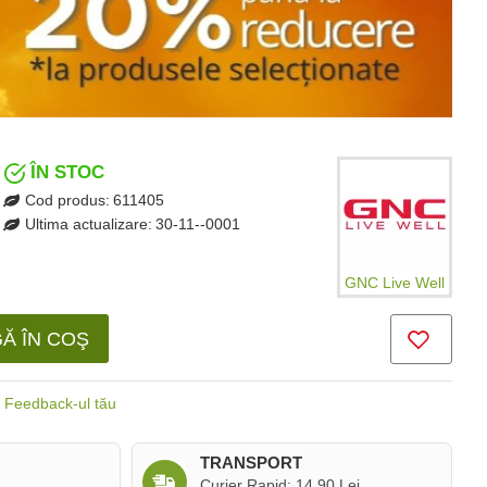
ÎN STOC
Cod produs:
611405
Ultima actualizare:
30-11--0001
GNC Live Well
Ă ÎN COŞ
Feedback-ul tău
TRANSPORT
Curier Rapid: 14,90 Lei