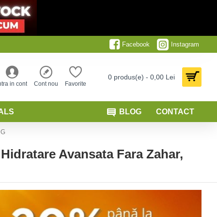
Facebook
Instagram
0 produs(e) - 0,00 Lei
ntra in cont
Cont nou
Favorite
ALS
BLOG
CONTACT
 G
 Hidratare Avansata Fara Zahar,