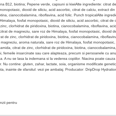
ina B12, biotina; Pepene verde, capsuni si kiwiAlte ingrediente: citrat de 
opotasic, dioxid de siliciu, acid ascorbic, citrat de calciu, extract din
tina, cianocobalamina, riboflavina, acid folic. Punch tropicalAlte ingredie
imalaya, fosfat monopotasic, dioxid de siliciu, acid ascorbic, citrat de 
zinc, clorhidrat de piridoxina, biotina, cianocobalamina, riboflavina, acid
citrat de magneziu, sare roz de Himalaya, fosfat monopotasic, dioxid de si
at de zinc, clorhidrat de piridoxina, biotina, cianocobalamina, riboflavi
 de magneziu, aroma naturala, sare roz de Himalaya, fosfat monopotasic, di
amida, citrat de zinc, clorhidrat de piridoxina, biotina, cianocobalamina,
 ani, femeile insarcinate sau care alapteaza, precum si persoanele cu anu
aza. A nu se lasa la indemana si la vederea copiilor. Niacina poate cauza
tor. Nu contine: gluten, zahar, lactate, soia, organisme modificate geneti
inta, inainte de sfarsitul: vezi pe ambalaj. Producator: DripDrop Hydrat
nzii pentru