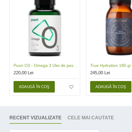
Puori O3 - Omega 3 Ulei de peste concentrat (120 capsule), Puori
220,00 Lei
245,00 Lei
ADAUGĂ ÎN COŞ
ADAUGĂ ÎN COŞ
RECENT VIZUALIZATE
CELE MAI CAUTATE