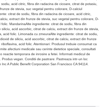
sodiu, acid citric, fibra din radacina de cicoare, citrat de potasiu,
 frunze de stevia, suc vegetal pentru colorare, D-calciul
nte: citrat de sodiu, fibra din radacina de cicoare, acid citric,
calciu, extract din frunze de stevia, suc vegetal pentru colorare, D-
 folic. MandarinaAlte ingrediente: citrat de sodiu, fibra din
liciu, acid ascorbic, citrat de calciu, extract din frunze de stevia,
na, acid folic. Limonada cu zmeuraAlte ingrediente: citrat de sodiu,
oxid de siliciu, acid ascorbic, citrat de calciu, extract din frunze
 riboflavina, acid folic. Atentionari: Produsul trebuie consumat ca
mite afectiuni medicale sau cerinte dietetice speciale, consultati
 o reactie temporara de inrosire a fetei. Informati medicul de
c. Produs vegan. Conditii de pastrare: Pastreaza intr-un loc
ion Inc A Public Benefit Corporation San Francisco CA 94114.