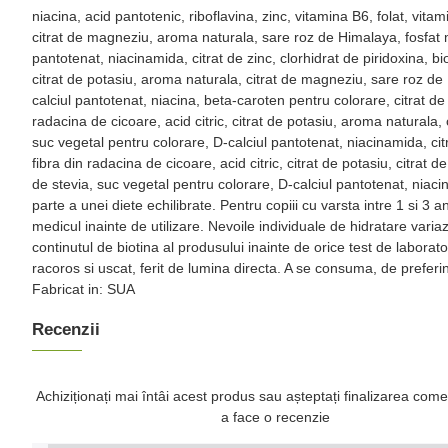
niacina, acid pantotenic, riboflavina, zinc, vitamina B6, folat, vitam
citrat de magneziu, aroma naturala, sare roz de Himalaya, fosfat mon
pantotenat, niacinamida, citrat de zinc, clorhidrat de piridoxina, bio
citrat de potasiu, aroma naturala, citrat de magneziu, sare roz de H
calciul pantotenat, niacina, beta-caroten pentru colorare, citrat de 
radacina de cicoare, acid citric, citrat de potasiu, aroma naturala, 
suc vegetal pentru colorare, D-calciul pantotenat, niacinamida, citr
fibra din radacina de cicoare, acid citric, citrat de potasiu, citrat
de stevia, suc vegetal pentru colorare, D-calciul pantotenat, niacin
parte a unei diete echilibrate. Pentru copiii cu varsta intre 1 si 3
medicul inainte de utilizare. Nevoile individuale de hidratare vari
continutul de biotina al produsului inainte de orice test de labora
racoros si uscat, ferit de lumina directa. A se consuma, de prefer
Fabricat in: SUA
Recenzii
Achiziționați mai întâi acest produs sau așteptați finalizarea come
a face o recenzie