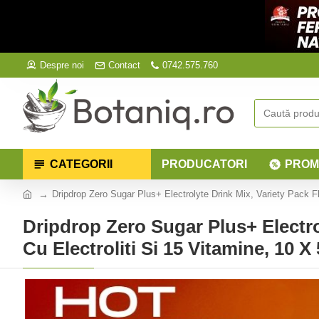
Despre noi
Contact
0742.575.760
CATEGORII
PRODUCATORI
PROM
Dripdrop Zero Sugar Plus+ Electrolyte Drink Mix, Variety Pack Fl
Dripdrop Zero Sugar Plus+ Electro
Cu Electroliti Si 15 Vitamine, 10 X