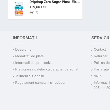
Dripdrop Zero Sugar Plus+ Electrolyte Drink Mix, Variety Pack Flavors, Hidratare Avansata Fara Zahar, Cu Electroliti Si 15 Vitamine, 10 X 5.6 G
119,00 Lei
INFORMAŢII
SERVICIU
Despre noi
Contact
Modalitati de plata
Returnari
Informaţii despre cookies
Politica d
Prelucrarea datelor cu caracter personal
Harta site
Termeni si Conditii
ANPC
Regulament campanii si reduceri
Informatii
225 din 2