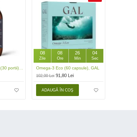
08
08
26
03
Zile
Ore
Min
Sec
True Hydration 180 gr (30 portii), Ancient and Brave
Omega-3 Eco (60 capsule), GAL
91,80 Lei
102,00 Lei
ADAUGĂ ÎN COŞ