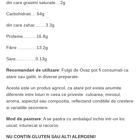
din care grasimi saturate....2g
Carbohidrati.....64g
din care zahar.........3.3g
Proteine...........16.8g
Fibre ...............13.2g
Sare................0.13g
Recomandari de utilizare
: Fulgii de Ovaz pot fi consumati ca
atare sau gatiti, in diverse preparate.
Acesta este un produs agricol, ca atare pot exista anumite
diferente intre loturi in ceea ce priveste: culoarea, mirosul,
aroma, aspectul sau compozitia, reflectand conditiile de crestere
si variatiile sezoniere.
Mod de pastrare
: A se pastra cu ambalajul inchis intr-un loc
uscat, intunecat si racoros.
NU CONTIN GLUTEN SAU ALTI ALERGENI!