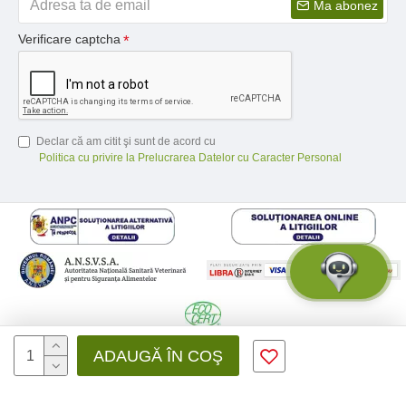
Ma abonez
Verificare captcha
Declar că am citit şi sunt de acord cu
Politica cu privire la Prelucrarea Datelor cu Caracter Personal
© 2026 Medfusion SRL, CIF: RO31041639 | Nr. reg.: J12/3428/2012 -
ADAUGĂ ÎN COŞ
Toate drepturile rezervate - by DevPro.ro