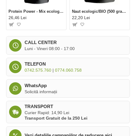
Protein Power - Mix ecologic (125 grame), Niavis
Naut ecologic/BIO (500 grame), Niavis
26,46 Lei
22,20 Lei
CALL CENTER
Luni - Vineri 08:00 - 17:00
TELEFON
0742.575.760
|
0774.060.758
WhatsApp
Solicită informații
TRANSPORT
Curier Rapid: 14,90 Lei
Transport Gratuit de la 250 Lei
Vezi detaliile campaniilor de reducere aici