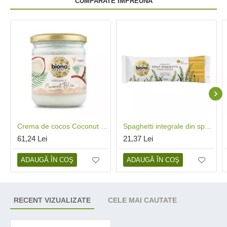
CUMPARATE IMPREUNA
Crema de cocos Coconut Bliss eco (400 grame), Biona
Spaghetti integrale din spelta bio (500 grame), Biona
61,24 Lei
21,37 Lei
ADAUGĂ ÎN COŞ
ADAUGĂ ÎN COŞ
RECENT VIZUALIZATE
CELE MAI CAUTATE