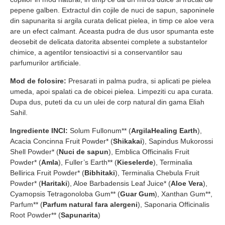
pepene galben. Extractul din cojile de nuci de sapun, saponinele
din sapunarita si argila curata delicat pielea, in timp ce aloe vera
are un efect calmant. Aceasta pudra de dus usor spumanta este
deosebit de delicata datorita absentei complete a substantelor
chimice, a agentilor tensioactivi si a conservantilor sau
parfumurilor artificiale.
Mod de folosire:
Presarati in palma pudra, si aplicati pe pielea
umeda, apoi spalati ca de obicei pielea. Limpeziti cu apa curata.
Dupa dus, puteti da cu un ulei de corp natural din gama Eliah
Sahil.
Ingrediente INCI:
Solum Fullonum** (
Argila
Healing Earth
),
Acacia Concinna Fruit Powder* (
Shikakai
), Sapindus Mukorossi
Shell Powder* (
Nuci de sapun
), Emblica Officinalis Fruit
Powder* (
Amla
), Fuller’s Earth** (
Kieselerde
), Terminalia
Bellirica Fruit Powder* (
Bibhitaki
), Terminalia Chebula Fruit
Powder* (
Haritaki
), Aloe Barbadensis Leaf Juice* (
Aloe Vera
),
Cyamopsis Tetragonoloba Gum** (
Guar Gum
), Xanthan Gum**,
Parfum** (
Parfum natural fara alergeni
), Saponaria Officinalis
Root Powder** (
Sapunarita
)