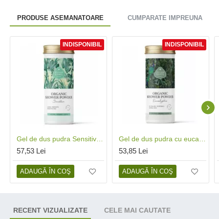
PRODUSE ASEMANATOARE
CUMPARATE IMPREUNA
INDISPONIBIL
INDISPONIBIL
Gel de dus pudra Sensitive bio (90 grame), Eliah Sahil
Gel de dus pudra cu eucalipt bio (90 grame), Eliah Sahil
57,53 Lei
53,85 Lei
ADAUGĂ ÎN COŞ
ADAUGĂ ÎN COŞ
RECENT VIZUALIZATE
CELE MAI CAUTATE