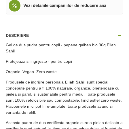
Vezi detaliile campaniilor de reducere aici
DESCRIERE
Gel de dus pudra pentru copii - pepene galben bio 90g Eliah
Sahil
Protejeaza si ingrijeste - pentru copii
Organic. Vegan. Zero waste.
Produsele de ingrijire personala
Eliah Sahil
sunt special
concepute pentru a fi 100% naturale, organice, prietenoase cu
pielea si parul, si sustenabile pentru mediu. Toate produsele
sunt 100% refolosibile sau compostabile, fiind astfel zero waste.
Flacoanele mici pot fi re-umplute, toate produsele avand si
varianta de refill.
Aceasta pudra de dus certificata organic curata pielea delicata a
copiilor in mod natural, in timp ce da un miros dulce si fructat de