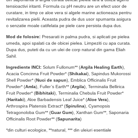
tensioactivi iritanti. Formula cu pH neutru are un efect usor de
curatare, in timp ce aloe vera si algele marine actioneaza pentru
revitalizarea pielii. Aceasta pudra de dus usor spumanta asigura
o senzatie moale catifelata pe piele care persista dupa dus.
Mod de folosire:
Presarati in palma pudra, si aplicati pe pielea
umeda, apoi spalati ca de obicei pielea. Limpeziti cu apa curata.
Dupa dus, puteti da cu un ulei de corp natural din gama Eliah
Sahil.
Ingrediente INCI:
Solum Fullonum** (
Argila
Healing Earth
),
Acacia Concinna Fruit Powder* (
Shikakai
), Sapindus Mukorossi
Shell Powder* (
Nuci de sapun
), Emblica Officinalis Fruit
Powder* (
Amla
), Fuller’s Earth** (
Argila
), Terminalia Bellirica
Fruit Powder* (
Bibhitaki
), Terminalia Chebula Fruit Powder*
(
Haritaki
), Aloe Barbadensis Leaf Juice* (
Aloe Vera
),
Arthrospira Platensis Extract* (
Spirulina
), Cyamopsis
Tetragonoloba Gum** (
Guar Gum
), Xanthan Gum**, Saponaria
Officinalis Root Powder** (
Sapunarita
)
*din culturi ecologice, **natural, *** din uleiuri esentiale