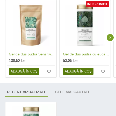
INDISPONIBIL
Gel de dus pudra Sensitive bio refill (250 grame), Eliah Sahil
Gel de dus pudra cu eucalipt bio (90 grame), Eliah Sahil
108,52 Lei
53,85 Lei
ADAUGĂ ÎN COŞ
ADAUGĂ ÎN COŞ
RECENT VIZUALIZATE
CELE MAI CAUTATE