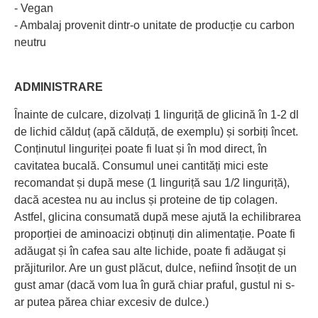
- Vegan
- Ambalaj provenit dintr-o unitate de producție cu carbon
neutru
ADMINISTRARE
Înainte de culcare, dizolvați 1 linguriță de glicină în 1-2 dl
de lichid călduț (apă călduță, de exemplu) și sorbiți încet.
Conținutul linguriței poate fi luat și în mod direct, în
cavitatea bucală. Consumul unei cantități mici este
recomandat și după mese (1 linguriță sau 1/2 linguriță),
dacă acestea nu au inclus și proteine de tip colagen.
Astfel, glicina consumată după mese ajută la echilibrarea
proporției de aminoacizi obținuți din alimentație. Poate fi
adăugat și în cafea sau alte lichide, poate fi adăugat și
prăjiturilor. Are un gust plăcut, dulce, nefiind însoțit de un
gust amar (dacă vom lua în gură chiar praful, gustul ni s-
ar putea părea chiar excesiv de dulce.)