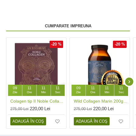
CUMPARATE IMPREUNA
-20 %
-20 %
09
11
11
11
09
11
11
11
Zile
Ore
Min
Sec
Zile
Ore
Min
Sec
Colagen tip II Noble Collagen UC II (30 capsule), Ancient and Brave
Wild Collagen Marin 200g (40 portii), Ancient and Brave
220,00 Lei
220,00 Lei
275,00 Lei
275,00 Lei
ADAUGĂ ÎN COŞ
ADAUGĂ ÎN COŞ