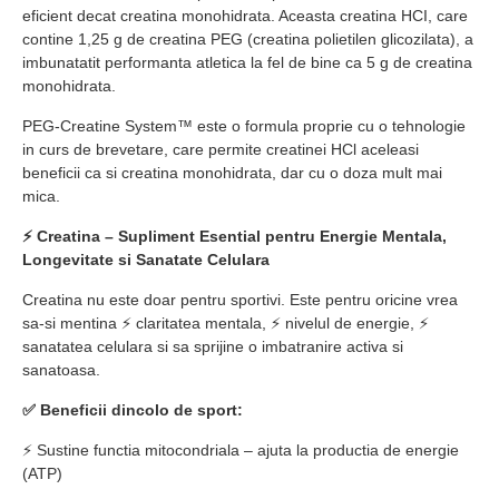
eficient decat creatina monohidrata. Aceasta creatina HCI, care
contine 1,25 g de creatina PEG (creatina polietilen glicozilata), a
imbunatatit performanta atletica la fel de bine ca 5 g de creatina
monohidrata.
PEG-Creatine System™ este o formula proprie cu o tehnologie
in curs de brevetare, care permite creatinei HCl aceleasi
beneficii ca si creatina monohidrata, dar cu o doza mult mai
mica.
⚡ Creatina – Supliment Esential pentru Energie Mentala,
Longevitate si Sanatate Celulara
Creatina nu este doar pentru sportivi. Este pentru oricine vrea
sa-si mentina ⚡ claritatea mentala, ⚡ nivelul de energie, ⚡
sanatatea celulara si sa sprijine o imbatranire activa si
sanatoasa.
✅ Beneficii dincolo de sport:
⚡ Sustine functia mitocondriala – ajuta la productia de energie
(ATP)