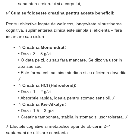
sanatatea creierului si a corpului;
✅ Cum se foloseste creatina pentru aceste beneficii:
Pentru obiective legate de wellness, longevitate si sustinerea
cognitiva, suplimentarea zilnica este simpla si eficienta – fara
incarcare sau cicluri.
⭐
Creatina Monohidrat:
• Doza: 3 – 5 g/zi
• O data pe zi, cu sau fara mancare. Se dizolva usor in
apa sau suc.
• Este forma cel mai bine studiata si cu eficienta dovedita.
⚡
⭐
Creatina HCl (Hidroclorid):
• Doza: 1 – 2 g/zi
• Absorbtie rapida, ideala pentru stomac sensibil. ⚡
⭐
Creatina Kre-Alkalyn:
• Doza: 1.5 – 3 g/zi
• Creatina tamponata, stabila in stomac si usor tolerata. ⚡
⚡ Efectele cognitive si metabolice apar de obicei in 2–4
saptamani de utilizare constanta.