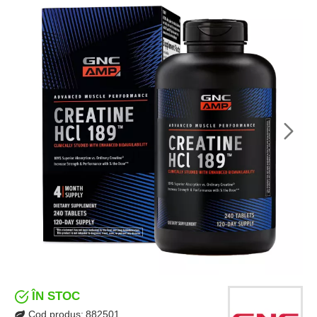
ÎN STOC
Cod produs:
882501