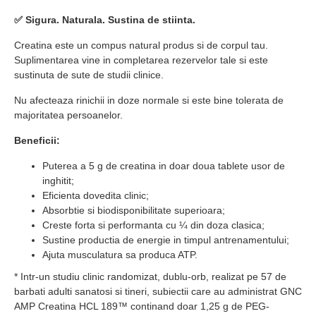
✅ Sigura. Naturala. Sustina de stiinta.
Creatina este un compus natural produs si de corpul tau.
Suplimentarea vine in completarea rezervelor tale si este
sustinuta de sute de studii clinice.
Nu afecteaza rinichii in doze normale si este bine tolerata de
majoritatea persoanelor.
Beneficii:
Puterea a 5 g de creatina in doar doua tablete usor de
inghitit;
Eficienta dovedita clinic;
Absorbtie si biodisponibilitate superioara;
Creste forta si performanta cu ¼ din doza clasica;
Sustine productia de energie in timpul antrenamentului;
Ajuta musculatura sa produca ATP.
* Intr-un studiu clinic randomizat, dublu-orb, realizat pe 57 de
barbati adulti sanatosi si tineri, subiectii care au administrat GNC
AMP Creatina HCL 189™ continand doar 1,25 g de PEG-