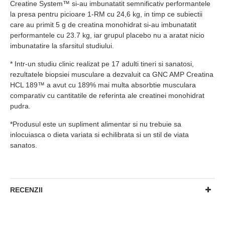
Creatine System™ si-au imbunatatit semnificativ performantele
la presa pentru picioare 1-RM cu 24,6 kg, in timp ce subiectii
care au primit 5 g de creatina monohidrat si-au imbunatatit
performantele cu 23.7 kg, iar grupul placebo nu a aratat nicio
imbunatatire la sfarsitul studiului.
* Intr-un studiu clinic realizat pe 17 adulti tineri si sanatosi,
rezultatele biopsiei musculare a dezvaluit ca GNC AMP Creatina
HCL 189™ a avut cu 189% mai multa absorbtie musculara
comparativ cu cantitatile de referinta ale creatinei monohidrat
pudra.
*Produsul este un supliment alimentar si nu trebuie sa
inlocuiasca o dieta variata si echilibrata si un stil de viata
sanatos.
RECENZII