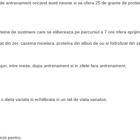
. de antrenament oricand aveti nevoie si va ofera 25 de grame de protei
oteine de sustinere care se elibereaza pe parcursul a 7 ore ofera sprij
at din zer, cazeina micelara, proteina din albus de ou si hidrolizat din ze
 dejun, intre mese, dupa antrenament si in zilele fara antrenament;
dieta variata si echilibrata si un stil de viata sanatos.
nzii pentru