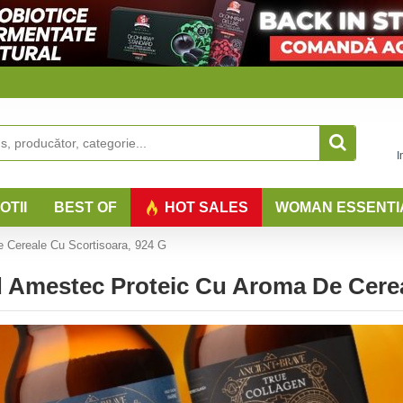
I
OTII
BEST OF
HOT SALES
WOMAN ESSENTI
 Cereale Cu Scortisoara, 924 G
 Amestec Proteic Cu Aroma De Cerea