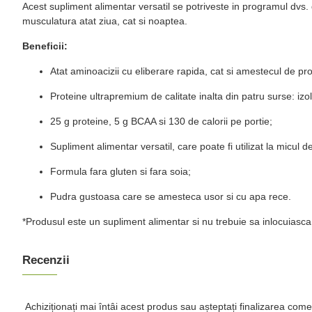
Acest supliment alimentar versatil se potriveste in programul dvs
musculatura atat ziua, cat si noaptea.
Beneficii:
Atat aminoacizii cu eliberare rapida, cat si amestecul de pr
Proteine ultrapremium de calitate inalta din patru surse: izol
25 g proteine, 5 g BCAA si 130 de calorii pe portie;
Supliment alimentar versatil, care poate fi utilizat la micul
Formula fara gluten si fara soia;
Pudra gustoasa care se amesteca usor si cu apa rece.
*Produsul este un supliment alimentar si nu trebuie sa inlocuiasca o 
Recenzii
Achiziționați mai întâi acest produs sau așteptați finalizarea come