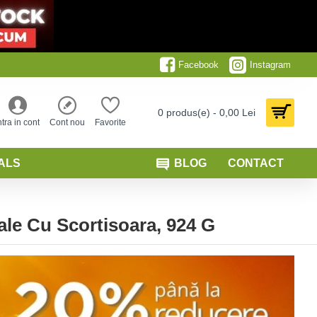
Facebook
Instagram
0 produs(e) - 0,00 Lei
ntra in cont
Cont nou
Favorite
ALS
BLOG
CONTACT
le Cu Scortisoara, 924 G