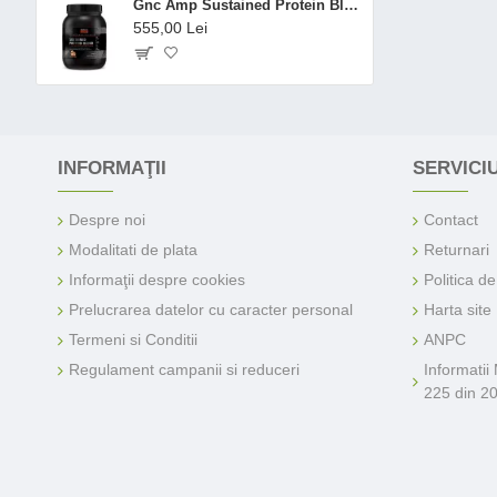
Gnc Amp Sustained Protein Blend Amestec Proteic Cu Aroma De Cereale Cu Scortisoara, 924 G
555,00 Lei
INFORMAŢII
SERVICIU
Despre noi
Contact
Modalitati de plata
Returnari
Informaţii despre cookies
Politica d
Prelucrarea datelor cu caracter personal
Harta site
Termeni si Conditii
ANPC
Regulament campanii si reduceri
Informatii
225 din 2