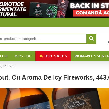
I
OTII
BEST OF
HOT SALES
WOMAN ESSENTI
s, 443.6 G
ut, Cu Aroma De Icy Fireworks, 443.