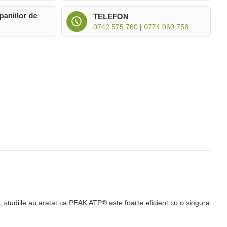
paniilor de
TELEFON
0742.575.760
|
0774.060.758
s, studiile au aratat ca PEAK ATP® este foarte eficient cu o singura