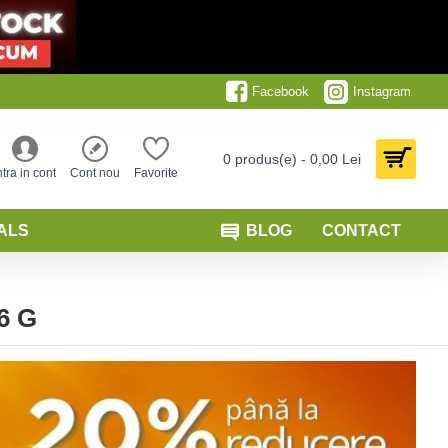
Facebook
Instagram
0 produs(e) - 0,00 Lei
ntra in cont
Cont nou
Favorite
ALS
BLOG
CONTACT
6 G