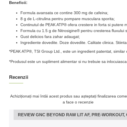
Beneficii:
Formula avansata ce contine 300 mg de cafeina;
8 g de L-citrulina pentru pompare musculara sporita;
Continutul de PEAK ATP® ofera crestere in forta si putere 
Formula cu 1.5 g de Nitrosigine® pentru cresterea fluxului
Gust delicios fara zahar adaugat;
Ingrediente dovedite. Doze dovedite. Calitate clinica. Stiinta
*PEAK ATP®, TSI Group Ltd., este un ingredient patentat, similar 
*Produsul este un supliment alimentar si nu trebuie sa inlocuiasca o 
Recenzii
Achiziționați mai întâi acest produs sau așteptați finalizarea come
a face o recenzie
REVIEW GNC BEYOND RAW LIT AF, PRE-WORKOUT, 