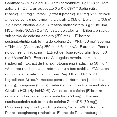
Cantitate %VNR Calorii 15 Total carbohidrati 1 g 0.38%** Total
zaharuri Zaharuri adaugate 0 g 0 g 0%** * Sodiu (citrat
trisodic) 200 mg * Potasiu (citrat tripotasic) 100 mg 5%** Velox®
amestec pentru performanta L-citrulina (3.5 g) L-arginina (3.5 g)
7 g * Beta-Alanina 3.2 g * Creatina monohidrata 3 g * Citrulina
HCL (HydroNOx®) 2 g * Amestec de cafeina Eliberare rapida
sub forma de cofeina anhidra (250 mg) Eliberare
sustinuta/tintita sub forma de cofeina ZumXR® (50 mg) 300 mg
* Citicolina (Cognizin®) 250 mg * Senactiv® Extract de Panax
notoginseng (radacina) Extract de Rosa roxburghii (fruct) 50
mg * AstraGin® Extract de Astragalus membranaceus
(radacina) Extract de Panax notoginseng (radacina) 50 mg *
*Valoarea nutritionala de referinta nu a fost stabilita. **Valoarea
nutritionala de referinta, conform Reg. UE nr. 1169/2011.
Ingrediente: Velox® amestec pentru performanta {L-citrulina
(3.5 g), L-arginina (3.5 g)}, Beta-Alanina, Creatina monohidrata,
Citrulina HCL (HydroNOx®), Amestec de cafeina {Eliberare
rapida sub forma de cofeina anhidra (250 mg), Eliberare
sustinuta/tintita sub forma de cofeina ZumXR® (50 mg)},
Citicolina (Cognizin®), sodiu, potasiu, Senactiv® {Extract de
Panax notoginseng (radacina), Extract de Rosa roxburghii