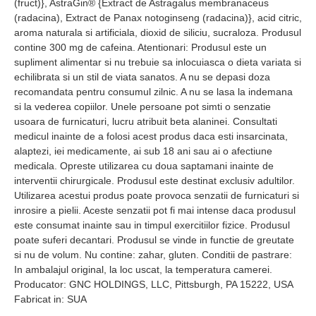
(fruct)}, AstraGin® {Extract de Astragalus membranaceus
(radacina), Extract de Panax notoginseng (radacina)}, acid citric,
aroma naturala si artificiala, dioxid de siliciu, sucraloza. Produsul
contine 300 mg de cafeina. Atentionari: Produsul este un
supliment alimentar si nu trebuie sa inlocuiasca o dieta variata si
echilibrata si un stil de viata sanatos. A nu se depasi doza
recomandata pentru consumul zilnic. A nu se lasa la indemana
si la vederea copiilor. Unele persoane pot simti o senzatie
usoara de furnicaturi, lucru atribuit beta alaninei. Consultati
medicul inainte de a folosi acest produs daca esti insarcinata,
alaptezi, iei medicamente, ai sub 18 ani sau ai o afectiune
medicala. Opreste utilizarea cu doua saptamani inainte de
interventii chirurgicale. Produsul este destinat exclusiv adultilor.
Utilizarea acestui produs poate provoca senzatii de furnicaturi si
inrosire a pielii. Aceste senzatii pot fi mai intense daca produsul
este consumat inainte sau in timpul exercitiilor fizice. Produsul
poate suferi decantari. Produsul se vinde in functie de greutate
si nu de volum. Nu contine: zahar, gluten. Conditii de pastrare:
In ambalajul original, la loc uscat, la temperatura camerei.
Producator: GNC HOLDINGS, LLC, Pittsburgh, PA 15222, USA
Fabricat in: SUA