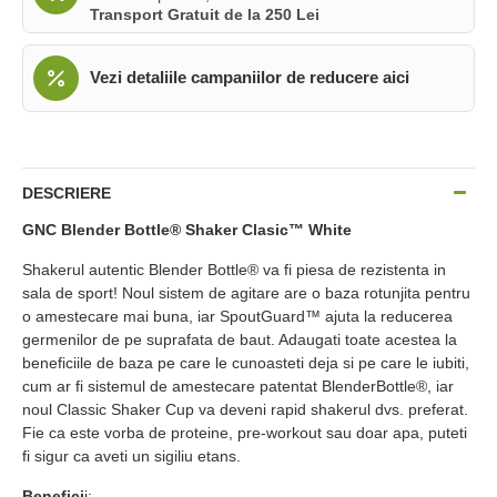
Transport Gratuit de la 250 Lei
Vezi detaliile campaniilor de reducere aici
DESCRIERE
GNC Blender Bottle® Shaker Clasic™ White
Shakerul autentic Blender Bottle® va fi piesa de rezistenta in
sala de sport! Noul sistem de agitare are o baza rotunjita pentru
o amestecare mai buna, iar SpoutGuard™ ajuta la reducerea
germenilor de pe suprafata de baut. Adaugati toate acestea la
beneficiile de baza pe care le cunoasteti deja si pe care le iubiti,
cum ar fi sistemul de amestecare patentat BlenderBottle®, iar
noul Classic Shaker Cup va deveni rapid shakerul dvs. preferat.
Fie ca este vorba de proteine, pre-workout sau doar apa, puteti
fi sigur ca aveti un sigiliu etans.
Benefici
i: