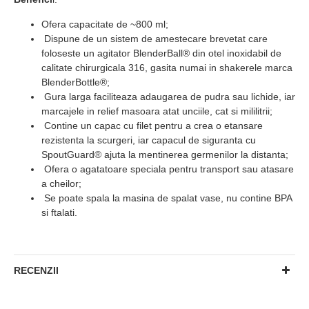
Ofera capacitate de ~800 ml;
Dispune de un sistem de amestecare brevetat care
foloseste un agitator BlenderBall® din otel inoxidabil de
calitate chirurgicala 316, gasita numai in shakerele marca
BlenderBottle®;
Gura larga faciliteaza adaugarea de pudra sau lichide, iar
marcajele in relief masoara atat unciile, cat si mililitrii;
Contine un capac cu filet pentru a crea o etansare
rezistenta la scurgeri, iar capacul de siguranta cu
SpoutGuard® ajuta la mentinerea germenilor la distanta;
Ofera o agatatoare speciala pentru transport sau atasare
a cheilor;
Se poate spala la masina de spalat vase, nu contine BPA
si ftalati.
RECENZII