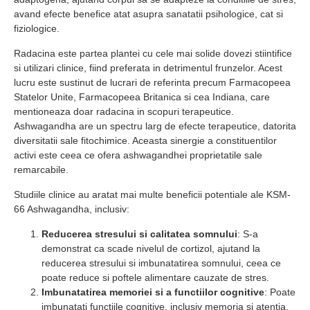
avand efecte benefice atat asupra sanatatii psihologice, cat si
fiziologice.
Radacina este partea plantei cu cele mai solide dovezi stiintifice
si utilizari clinice, fiind preferata in detrimentul frunzelor. Acest
lucru este sustinut de lucrari de referinta precum Farmacopeea
Statelor Unite, Farmacopeea Britanica si cea Indiana, care
mentioneaza doar radacina in scopuri terapeutice.
Ashwagandha are un spectru larg de efecte terapeutice, datorita
diversitatii sale fitochimice. Aceasta sinergie a constituentilor
activi este ceea ce ofera ashwagandhei proprietatile sale
remarcabile.
Studiile clinice au aratat mai multe beneficii potentiale ale KSM-
66 Ashwagandha, inclusiv:
Reducerea stresului si calitatea somnului
: S-a
demonstrat ca scade nivelul de cortizol, ajutand la
reducerea stresului si imbunatatirea somnului, ceea ce
poate reduce si poftele alimentare cauzate de stres.
Imbunatatirea memoriei si a functiilor cognitive
: Poate
imbunatati functiile cognitive, inclusiv memoria si atentia.