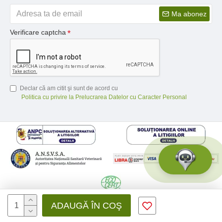
Ma abonez
Verificare captcha
Declar că am citit şi sunt de acord cu
Politica cu privire la Prelucrarea Datelor cu Caracter Personal
© 2026 Medfusion SRL, CIF: RO31041639 | Nr. reg.: J12/3428/2012 -
ADAUGĂ ÎN COŞ
Toate drepturile rezervate - by DevPro.ro