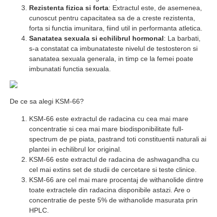
Rezistenta fizica si forta
: Extractul este, de asemenea,
cunoscut pentru capacitatea sa de a creste rezistenta,
forta si functia imunitara, fiind util in performanta atletica.
Sanatatea sexuala si echilibrul hormonal
: La barbati,
s-a constatat ca imbunatateste nivelul de testosteron si
sanatatea sexuala generala, in timp ce la femei poate
imbunatati functia sexuala.
De ce sa alegi KSM-66?
KSM-66 este extractul de radacina cu cea mai mare
concentratie si cea mai mare biodisponibilitate full-
spectrum de pe piata, pastrand toti constituentii naturali ai
plantei in echilibrul lor original.
KSM-66 este extractul de radacina de ashwagandha cu
cel mai extins set de studii de cercetare si teste clinice.
KSM-66 are cel mai mare procentaj de withanolide dintre
toate extractele din radacina disponibile astazi. Are o
concentratie de peste 5% de withanolide masurata prin
HPLC.