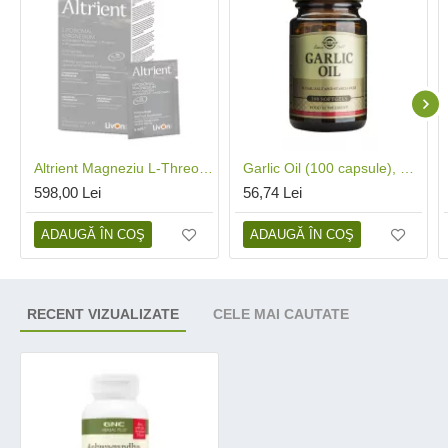
Altrient Magneziu L-Threonate (30 plicuri), LivOn Labs
Garlic Oil (100 capsule), Solgar
598,00 Lei
56,74 Lei
ADAUGĂ ÎN COŞ
ADAUGĂ ÎN COŞ
RECENT VIZUALIZATE
CELE MAI CAUTATE