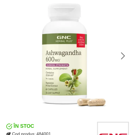
ÎN STOC
Cod produs:
484001