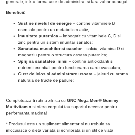
generale, intr-o forma usor de administrat si fara zahar adaugat.
Beneficii:
Sustine nivelul de energie
– contine vitaminele B
esentiale pentru un metabolism activ;
Imunitate puternica
– imbogatit cu vitaminele C, D si
zinc pentru un sistem imunitar sanatos;
Sanatatea muschilor si oaselor
– calciu, vitamina D si
magneziu pentru o structura osoasa puternica;
Sprijina sanatatea inimii
– contine antioxidanti si
nutrienti esentiali pentru functionarea cardiovasculara;
Gust delicios si administrare usoara
– jeleuri cu aroma
naturala de fructe de padure;
Completeaza-ti rutina zilnica cu
GNC Mega Men® Gummy
Multivitamin
si ofera corpului tau suportul necesar pentru
performanta maxima!
* Produsul este un supliment alimentar si nu trebuie sa
inlocuiasca o dieta variata si echilibrata si un stil de viata