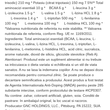
trisodic) 210 mg * Potasiu (citrat tripotasic) 150 mg 7.5%** Total
aminoacizi esentiali 10 g * BCAA 6 g * L-leucina 3 g *
L-izoleucina 1.5 g * L-valina 1.5 g * L-lizina HCL 1.8 g *
L-treonina 1.4 g * L-triptofan 500 mg * L-fenilanina
100 mg * L-metionina 100 mg * L-histidina HCL 100 mg *
*Valoarea nutritionala de referinta nu este stabilita. ** Valoarea
nutritionala de referinta, conform Reg. UE nr. 1169/2011.
Ingrediente: Total aminoacizi esentiali (BCAA, L-leucina, L-
izoleucina, L-valina, L-lizina HCL, L-treonina, L-triptofan, L-
fenilanina, L-metionina, L-histidina HCL, acid citric, sucraloza,
arome naturale, dioxid de siliciu, glicozide steviolice (Reb A).
Atentionari: Produsul este un supliment alimentar si nu trebuie
sa inlocuiasca o dieta variata si echilibrata si un stil de viata
sanatos. A nu se lasa la indemana copiilor. A nu se depasi doza
recomandata pentru consumul zilnic. Se poate produce o
decantare semnificativa a produsului. Acest produs a fost testat
de Agentia Internationala Anti-Doping (WADA) pentru peste 285
substante interzise, conform protocolului de testare #ICP0307.
Nu contine: zahar, coloranti artificiali, gluten, soia. Conditii de
pastrare: In ambalajul original, la loc uscat si racoros.
Producator:GNC HOLDINGS, LLC., Pittsburg, PA 15222, SUA.