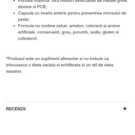
Puritate maxima, fara niveluri detectabile de metale grele,
dioxine si PCB;
Capsule cu invelis enteric pentru prevenirea mirosului de
peste;
Formula nu contine zahar, amidon, coloranti si arome
artificiale, conservanti, grau, porumb, sodiu, gluten si
colesterol.
*Produsul este un supliment alimentar si nu trebuie sa
inlocuiasca o dieta variata si echilibrata si un stil de viata
sanatos.
RECENZII