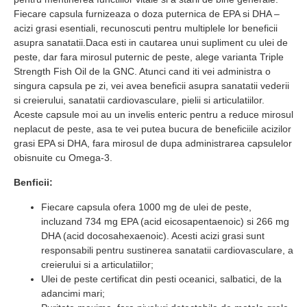
Fiecare capsula furnizeaza o doza puternica de EPA si DHA –
acizi grasi esentiali, recunoscuti pentru multiplele lor beneficii
asupra sanatatii.Daca esti in cautarea unui supliment cu ulei de
peste, dar fara mirosul puternic de peste, alege varianta Triple
Strength Fish Oil de la GNC. Atunci cand iti vei administra o
singura capsula pe zi, vei avea beneficii asupra sanatatii vederii
si creierului, sanatatii cardiovasculare, pielii si articulatiilor.
Aceste capsule moi au un invelis enteric pentru a reduce mirosul
neplacut de peste, asa te vei putea bucura de beneficiile acizilor
grasi EPA si DHA, fara mirosul de dupa administrarea capsulelor
obisnuite cu Omega-3.
Benficii:
Fiecare capsula ofera 1000 mg de ulei de peste,
incluzand 734 mg EPA (acid eicosapentaenoic) si 266 mg
DHA (acid docosahexaenoic). Acesti acizi grasi sunt
responsabili pentru sustinerea sanatatii cardiovasculare, a
creierului si a articulatiilor;
Ulei de peste certificat din pesti oceanici, salbatici, de la
adancimi mari;