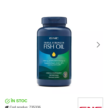
ÎN STOC
Cod produs:
735336