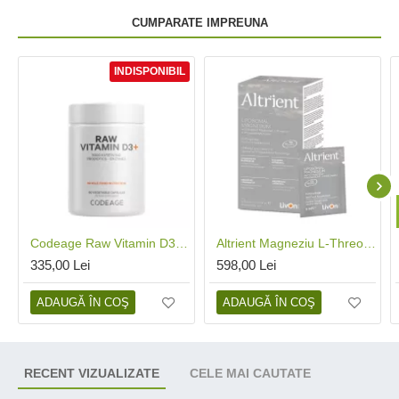
CUMPARATE IMPREUNA
INDISPONIBIL
Codeage Raw Vitamin D3, Vitamina D3 (5000 Iu) Naturala Din Saccharomyces Cerevisiae, 60 Cps
Altrient Magneziu L-Threonate (30 plicuri), LivOn Labs
335,00 Lei
598,00 Lei
ADAUGĂ ÎN COŞ
ADAUGĂ ÎN COŞ
RECENT VIZUALIZATE
CELE MAI CAUTATE