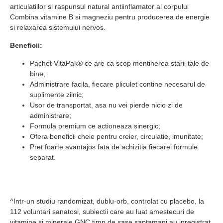
articulatiilor si raspunsul natural antiinflamator al corpului
Combina vitamine B si magneziu pentru producerea de energie
si relaxarea sistemului nervos.
Beneficii:
Pachet VitaPak® ce are ca scop mentinerea starii tale de
bine;
Administrare facila, fiecare pliculet contine necesarul de
suplimente zilnic;
Usor de transportat, asa nu vei pierde nicio zi de
administrare;
Formula premium ce actioneaza sinergic;
Ofera beneficii cheie pentru creier, circulatie, imunitate;
Pret foarte avantajos fata de achizitia fiecarei formule
separat.
^Intr-un studiu randomizat, dublu-orb, controlat cu placebo, la
112 voluntari sanatosi, subiectii care au luat amestecuri de
vitamine si minerale GNC timp de sase saptamani au inregistrat