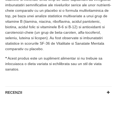
imbunatatiri semnificative ale nivelurilor serice ale unor nutrienti-
cheie comparativ cu un placebo si o formula multivitaminica de
top, pe baza unei analize statistice multivariate a unui grup de
vitamine B (tiamina, niacina, riboflavina, acidul pantotenic,
biotina, acidul folic si vitaminele B-6 si B-12) si antioxidanti si
carotenoizi-cheie (un grup de beta-caroten, alfa-tocoferol,
seleniu, luteina si licopen). Au fost observate si imbunatatiri
statistice in scorurile SF-36 de Vitalitate si Sanatate Mentala
comparativ cu placebo.
*
Acest produs este un supliment alimentar si nu trebuie sa
inlocuiasca o dieta variata si echilibrata sau un stil de viata
sanatos.
RECENZII