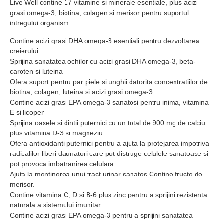
Live Well contine 17 vitamine si minerale esentiale, plus acizi
grasi omega-3, biotina, colagen si merisor pentru suportul
intregului organism.
Contine acizi grasi DHA omega-3 esentiali pentru dezvoltarea
creierului
Sprijina sanatatea ochilor cu acizi grasi DHA omega-3, beta-
caroten si luteina
Ofera suport pentru par piele si unghii datorita concentratiilor de
biotina, colagen, luteina si acizi grasi omega-3
Contine acizi grasi EPA omega-3 sanatosi pentru inima, vitamina
E si licopen
Sprijina oasele si dintii puternici cu un total de 900 mg de calciu
plus vitamina D-3 si magneziu
Ofera antioxidanti puternici pentru a ajuta la protejarea impotriva
radicalilor liberi daunatori care pot distruge celulele sanatoase si
pot provoca imbatranirea celulara
Ajuta la mentinerea unui tract urinar sanatos Contine fructe de
merisor.
Contine vitamina C, D si B-6 plus zinc pentru a sprijini rezistenta
naturala a sistemului imunitar.
Contine acizi grasi EPA omega-3 pentru a sprijini sanatatea