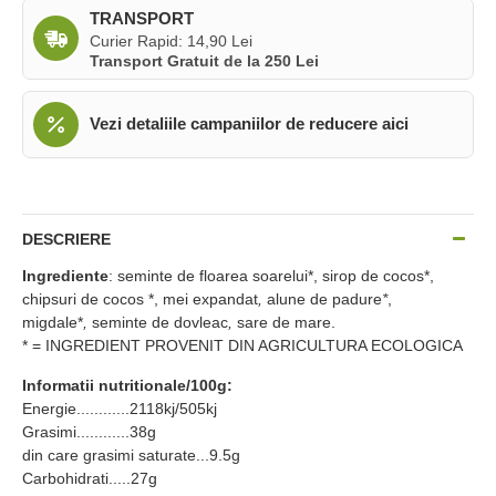
TRANSPORT
Curier Rapid: 14,90 Lei
Transport Gratuit de la 250 Lei
Vezi detaliile campaniilor de reducere aici
DESCRIERE
Ingrediente
: seminte de floarea soarelui*, sirop de cocos*,
chipsuri de cocos *, mei expandat
,
alune de padure
*
,
migdale*
,
seminte de dovleac
,
sare de mare.
* = INGREDIENT PROVENIT DIN AGRICULTURA ECOLOGICA
Informatii nutritionale/100g:
Energie............2118kj/505kj
Grasimi............38g
din care grasimi saturate...9.5g
Carbohidrati.....27g