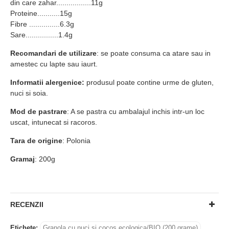
din care zahar.................11g
Proteine...........15g
Fibre ...............6.3g
Sare................1.4g
Recomandari de utilizare
: se poate consuma ca atare sau in
amestec cu lapte sau iaurt.
Informatii alergenice:
produsul poate contine urme de gluten,
nuci si soia.
Mod de pastrare
: A se pastra cu ambalajul inchis intr-un loc
uscat, intunecat si racoros.
Tara de origine
: Polonia
Gramaj
: 200g
RECENZII
Etichete:
Granola cu nuci si cocos ecologica/BIO (200 grame)