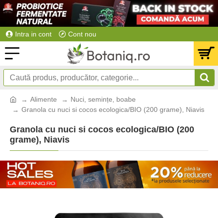
Intra in cont
Cont nou
Alimente
Nuci, semințe, boabe
Granola cu nuci si cocos ecologica/BIO (200 grame), Niavis
Granola cu nuci si cocos ecologica/BIO (200
grame), Niavis