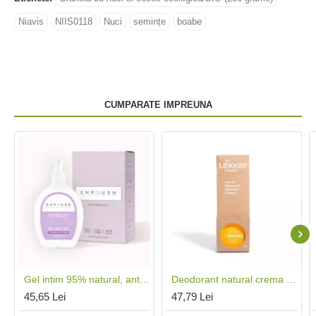
Niavis
NIIS0118
Nuci
semințe
boabe
CUMPARATE IMPREUNA
Gel intim 95% natural, antibacterial (200 ml), Enroush
Deodorant natural crema cu mandarine si lamaie (30 grame), The Lekker Company
45,65 Lei
47,79 Lei