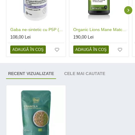
Gaba ne-sintetic cu P5P (60 capsule), Konig Laboratorium
Organic Lions Mane Matcha Latte Pure Grade Extract 110 grame (20 porții), MushroomsForLife
108,00 Lei
190,00 Lei
ADAUGĂ ÎN COŞ
ADAUGĂ ÎN COŞ
RECENT VIZUALIZATE
CELE MAI CAUTATE