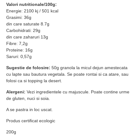
Valori nutritionale/100g:
Energie: 2100 kj / 501 kcal
Grasimi: 36g
din care saturate 8.7g
Carbohidrati: 29g
din care zaharuri 13g
Fibre: 7,2g
Proteine: 16g
Saruri: 0,57g
Sugestie de folosire:
50g granola la micul dejun amestecata
cu lapte sau bautura vegetala. Se poate rontai si ca atare, sau
folosi ca si topping la desert.
Alergeni:
Vezi ingredientele cu majuscule. Poate contine urme
de gluten, nuci si soia.
A se pastra in loc uscat.
Produs certificat ecologic
200g