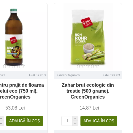
nics
GRCS0013
GreenOrganics
GRCS0003
ntru prajit de floarea
Zahar brut ecologic din
elui eco (750 ml),
trestie (500 grame),
reenOrganics
GreenOrganics
53,08 Lei
14,87 Lei
ADAUGĂ ÎN COŞ
ADAUGĂ ÎN COŞ