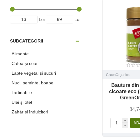
Lei
Lei
SUBCATEGORII
Alimente
Cafea și ceai
Lapte vegetal și sucuri
GreenOrganics
Nuci, semințe, boabe
Bautura din
cicoare eco 
Tartinabile
GreenOr
Ulei și oțet
34,7
Zahăr și îndulcitori
AD