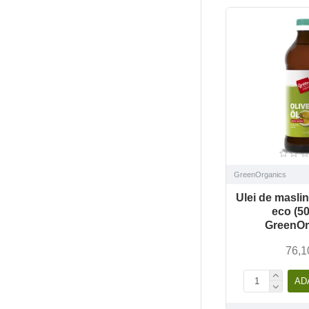
GreenOrganics
Ulei de maslin
eco (50
GreenOr
76,1
AD