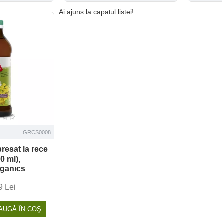
Ai ajuns la capatul listei!
GRCS0008
presat la rece
0 ml),
ganics
9 Lei
AUGĂ ÎN COŞ