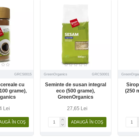
GRCS0015
GreenOrganics
GRCS0001
GreenOrga
 cereale cu
Seminte de susan integral
Sirop
(100 grame),
eco (500 grame),
(250 
ganics
GreenOrganics
4 Lei
27,65 Lei
AUGĂ ÎN COŞ
ADAUGĂ ÎN COŞ