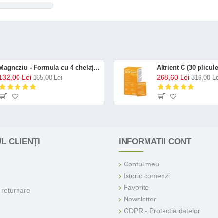
Magneziu - Formula cu 4 chelați (120 capsule), Neutrient
132,00 Lei
268,60 Lei
165,00 Lei
316,00 Le
L CLIENŢI
INFORMATII CONT
Contul meu
Istoric comenzi
Favorite
e returnare
Newsletter
GDPR - Protectia datelor