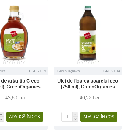
nics
GRCS0019
GreenOrganics
GRCS0014
 de artar tip C eco
Ulei de floarea soarelui eco
ml), GreenOrganics
(750 ml), GreenOrganics
43,60 Lei
40,22 Lei
ADAUGĂ ÎN COŞ
ADAUGĂ ÎN COŞ