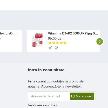
Altrient C (30 pliculete), LivOn Labs
Vitamina D3+K2 3000UI+75μg Spray Oral (12 ml), BetterYou
85,00 Lei
i
Intra in comunitate
Fii la curent cu noutăţile şi promoţiile
noastre. Abonează-te la newsletter.
Ma abonez
Verificare captcha