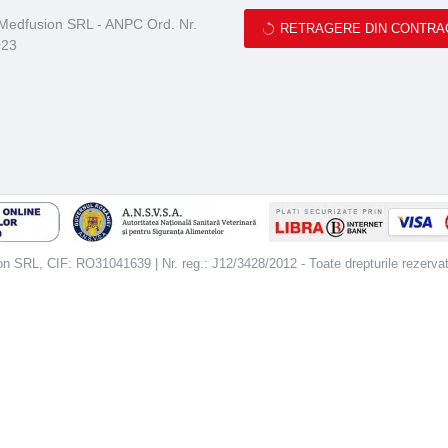
 Medfusion SRL - ANPC Ord. Nr.
RETRAGERE DIN CONTRA
023
 SRL, CIF: RO31041639 | Nr. reg.: J12/3428/2012 - Toate drepturile rezerva