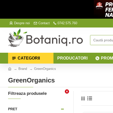
Despre noi
Contact
0742.575.760
CATEGORII
PRODUCATORI
PROM
Brand
GreenOrganics
GreenOrganics
Filtreaza produsele
PRET