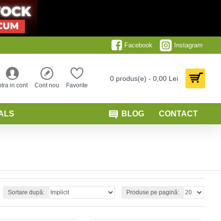
Facebook
Instagram
0 produs(e) - 0,00 Lei
ntra in cont
Cont nou
Favorite
ALS
BLOG
CONTACT
Sortare după:
Produse pe pagină: