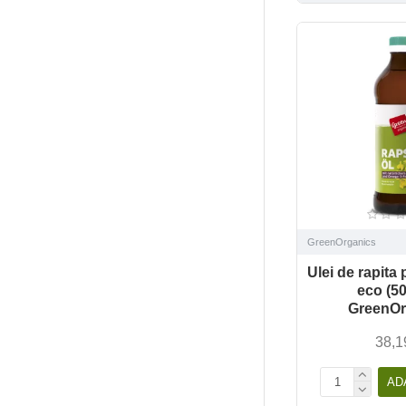
GreenOrganics
Ulei de rapita 
eco (50
GreenOr
38,1
AD