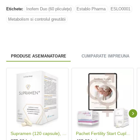
Etichete:
Inofem Duo (60 pliculeţe)
Establo Pharma
ESLO0001
Metabolism si controlul greutătii
PRODUSE ASEMANATOARE
CUMPARATE IMPREUNA
Supramen (120 capsule), Establo Pharma
Pachet Fertility Start Cuplu 1 luna (Inofem Duo, Supramen), Establo Pharma