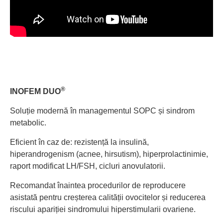
®
INOFEM DUO
Soluție modernă în managementul SOPC și sindrom
metabolic.
Eficient în caz de: rezistență la insulină,
hiperandrogenism (acnee, hirsutism), hiperprolactinimie,
raport modificat LH/FSH, cicluri anovulatorii.
Recomandat înaintea procedurilor de reproducere
asistată pentru creșterea calității ovocitelor și reducerea
riscului apariției sindromului hiperstimularii ovariene.