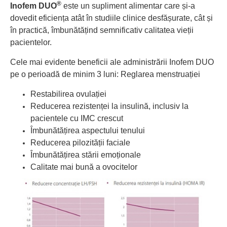
®
Inofem DUO
este un supliment alimentar care și-a
dovedit eficiența atât în studiile clinice desfășurate, cât și
în practică, îmbunătățind semnificativ calitatea vieții
pacientelor.
Cele mai evidente beneficii ale administrării Inofem DUO
pe o perioadă de minim 3 luni: Reglarea menstruației
Restabilirea ovulației
Reducerea rezistenței la insulină, inclusiv la
pacientele cu IMC crescut
Îmbunătățirea aspectului tenului
Reducerea pilozității faciale
Îmbunătățirea stării emoționale
Calitate mai bună a ovocitelor