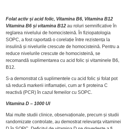
Folat activ și acid folic, Vitamina B6, Vitamina B12
Vitamina B6 și vitamina B12
au roluri semnificative în
reglarea nivelului de homocisteină. În fiziopatologia
SOPC, a fost raportată o corelație între rezistența la
insulină și nivelurile crescute de homocisteină. Pentru a
reduce nivelurile crescute de homocisteină, se
recomandă suplimentarea cu acid folic și vitaminele B6,
B12.
S-a demonstrat că suplimentele cu acid folic și folat pot
să reducă markerii inflamației, cum ar fi proteina C
reactivă (PCR) în cazul femeilor cu SOPC.
Vitamina D – 1000 UI
Mai multe studii clinice, observaționale, precum și studii
randomizate controlate, au demostrat relevanța vitaminei
D în SOPC. Deficitul de vitamina D se dovedește a fi