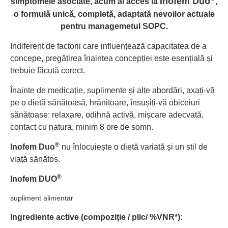
Inofem Duo
simptomele asociate, acum ai acces la
,
o formulă unică, completă, adaptată nevoilor actuale
pentru managemetul SOPC.
Indiferent de factorii care influențează capacitatea de a
concepe, pregătirea înaintea concepției este esențială și
trebuie făcută corect.
Înainte de medicație, suplimente și alte abordări, axați-vă
pe o dietă sănătoasă, hrănitoare, însușiți-vă obiceiuri
sănătoase: relaxare, odihnă activă, mișcare adecvată,
contact cu natura, minim 8 ore de somn.
®
Inofem Duo
nu înlocuiește o dietă variată și un stil de
viață sănătos.
®
Inofem DUO
supliment alimentar
Ingrediente active (compoziție / plic/ %VNR*)
: