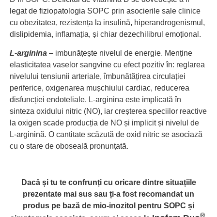
legat de fiziopatologia SOPC prin asocierile sale clinice
cu obezitatea, rezistența la insulină, hiperandrogenismul,
dislipidemia, inflamația, și chiar dezechilibrul emoțional.
L-arginina
– imbunățește nivelul de energie. Menține
elasticitatea vaselor sangvine cu efect pozitiv în: reglarea
nivelului tensiunii arteriale, îmbunătățirea circulației
periferice, oxigenarea mușchiului cardiac, reducerea
disfuncției endoteliale. L-arginina este implicată în
sinteza oxidului nitric (NO), iar creșterea speciilor reactive
la oxigen scade producția de NO și implicit și nivelul de
L-arginină. O cantitate scăzută de oxid nitric se asociază
cu o stare de oboseală pronunțată.
Dacă și tu te confrunți cu oricare dintre situațiile
prezentate mai sus sau ți-a fost recomandat un
produs pe bază de mio-inozitol pentru SOPC și
®