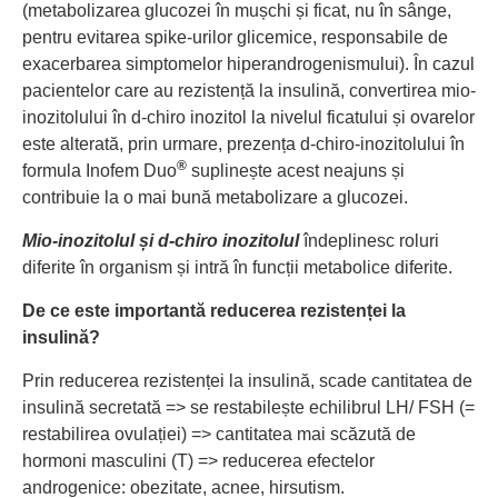
(metabolizarea glucozei în mușchi și ficat, nu în sânge,
pentru evitarea spike-urilor glicemice, responsabile de
exacerbarea simptomelor hiperandrogenismului). În cazul
pacientelor care au rezistență la insulină, convertirea mio-
inozitolului în d-chiro inozitol la nivelul ficatului și ovarelor
este alterată, prin urmare, prezența d-chiro-inozitolului în
®
formula Inofem Duo
suplinește acest neajuns și
contribuie la o mai bună metabolizare a glucozei.
Mio-inozitolul și d-chiro inozitolul
îndeplinesc roluri
diferite în organism și intră în funcții metabolice diferite.
De ce este importantă reducerea rezistenței la
insulină?
Prin reducerea rezistenței la insulină, scade cantitatea de
insulină secretată => se restabilește echilibrul LH/ FSH (=
restabilirea ovulației) => cantitatea mai scăzută de
hormoni masculini (T) => reducerea efectelor
androgenice: obezitate, acnee, hirsutism.