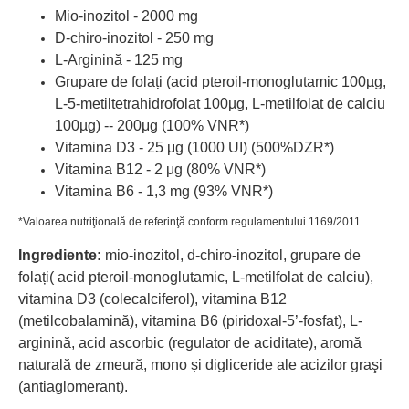
Mio-inozitol - 2000 mg
D-chiro-inozitol - 250 mg
L-Arginină - 125 mg
Grupare de folați (acid pteroil-monoglutamic 100µg,
L-5-metiltetrahidrofolat 100µg, L-metilfolat de calciu
100µg) -- 200
μ
g (100% VNR*)
Vitamina D3 - 25
μ
g (1000 UI) (500%DZR*)
Vitamina B12 - 2
μ
g (80% VNR*)
Vitamina B6 - 1,3 mg (93% VNR*)
*Valoarea nutriţională de referinţă conform regulamentului 1169/2011
Ingrediente:
mio-inozitol, d-chiro-inozitol, grupare de
folați( acid pteroil-monoglutamic, L-metilfolat de calciu),
vitamina D3 (colecalciferol), vitamina B12
(metilcobalamină), vitamina B6 (piridoxal-5’-fosfat), L-
arginină, acid ascorbic (regulator de aciditate), aromă
naturală de zmeură, mono și digliceride ale acizilor graşi
(antiaglomerant).