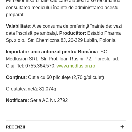
Femeilor însărcinate sau care alăptează se recomandă
consultarea medicului înainte de administrarea acestui
preparat.
Valabilitate:
A se consuma de preferinţă înainte de: vezi
data înscrisă pe ambalaj.
Producător:
Establo Pharma
Sp. z o.o., Str. Chemiczna 8J, 20-329 Lublin, Polonia
Importator unic autorizat pentru România:
SC
Medfusion SRL, Str. Prof. Ioan Rus nr. 72, Floreșți, jud.
Cluj, Tel: 0755.364.570,
www.medfusion.ro
Conţinut:
Cutie cu 60 pliculeţe (2,70 g/pliculeţ)
Greutatea netă: 81,074g
Notificare:
Seria AC Nr. 2792
RECENZII