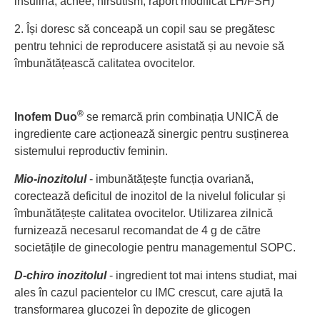
insulină, acnee, hirsutism, raport modificat LH/FSH)
2. Își doresc să conceapă un copil sau se pregătesc
pentru tehnici de reproducere asistată și au nevoie să
îmbunătățească calitatea ovocitelor.
®
Inofem Duo
se remarcă prin combinația UNICĂ de
ingrediente care acționează sinergic pentru susținerea
sistemului reproductiv feminin.
Mio-inozitolul
- imbunătățește funcția ovariană,
corectează deficitul de inozitol de la nivelul folicular și
îmbunătățește calitatea ovocitelor. Utilizarea zilnică
furnizează necesarul recomandat de 4 g de către
societățile de ginecologie pentru managementul SOPC.
D-chiro inozitolul
- ingredient tot mai intens studiat, mai
ales în cazul pacientelor cu IMC crescut, care ajută la
transformarea glucozei în depozite de glicogen