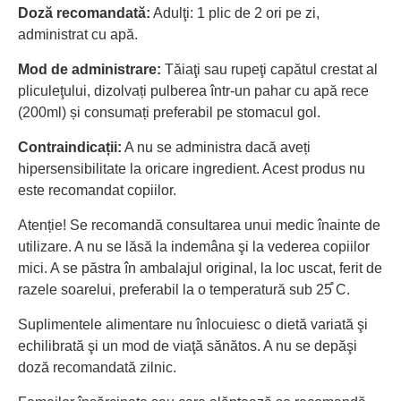
Doză recomandată:
Adulţi: 1 plic de 2 ori pe zi,
administrat cu apă.
Mod de administrare:
Tăiaţi sau rupeţi capătul crestat al
pliculeţului, dizolvați pulberea într-un pahar cu apă rece
(200ml) și consumați preferabil pe stomacul gol.
Contraindicații:
A nu se administra dacă aveți
hipersensibilitate la oricare ingredient. Acest produs nu
este recomandat copiilor.
Atenție! Se recomandă consultarea unui medic înainte de
utilizare. A nu se lăsă la indemâna şi la vederea copiilor
mici. A se păstra în ambalajul original, la loc uscat, ferit de
razele soarelui, preferabil la o temperatură sub 25֯ C.
Suplimentele alimentare nu înlocuiesc o dietă variată şi
echilibrată şi un mod de viaţă sănătos. A nu se depăşi
doză recomandată zilnic.