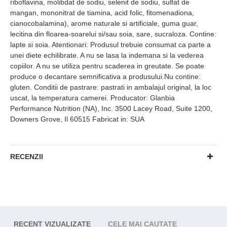
riboflavina, molibdat de sodiu, selenit de sodiu, sulfat de
mangan, mononitrat de tiamina, acid folic, fitomenadiona,
cianocobalamina), arome naturale si artificiale, guma guar,
lecitina din floarea-soarelui si/sau soia, sare, sucraloza. Contine:
lapte si soia. Atentionari: Produsul trebuie consumat ca parte a
unei diete echilibrate. A nu se lasa la indemana si la vederea
copiilor. A nu se utiliza pentru scaderea in greutate. Se poate
produce o decantare semnificativa a produsului.Nu contine:
gluten. Conditii de pastrare: pastrati in ambalajul original, la loc
uscat, la temperatura camerei. Producator: Glanbia
Performance Nutrition (NA), Inc. 3500 Lacey Road, Suite 1200,
Downers Grove, Il 60515 Fabricat in: SUA
RECENZII
RECENT VIZUALIZATE
CELE MAI CAUTATE