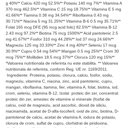
g 40%** Calciu 420 mg 52.5%** Potasiu 140 mg 7%** Vitamina A
370 mcg 462.5%** Vitamina C 15 mg 18.75%** Vitamina E 5 mg
41.66%** Tiamina 0.38 mg 34.54%** Riboflavina 0.43 mg
30.71%** Niacina 5 mg 31.25%** Vitamina B-6 0.5 mg 35.71%**
Folat 165 mcg DFE (95 mcg acid folic) 82.5%** Vitamina B-12
2.43 mcg 97.2%** Biotina 75 mcg 1500%** Acid pantotenic 2.5
mg 41.67%** Fosfor 310 mg 44.28%** Iod 37 mcg 24.66%**
Magneziu 125 mg 33.33%** Zinc 4 mg 40%** Seleniu 17 mcg
30.9%** Cupru 0.54 mg 54%** Mangan 0.5 mg 25%** Crom 30
mcg 75%** Molibden 18.5 mcg 37%** Clorura 120 mg 15%**
*Valoarea nutritionala de referinta nu este stabilita. ** Valoarea
nutritionala de referinta, conform Reg. UE nr. 1169/2011.
Ingrediente: Proteina, potasiu, clorura, calciu, fosfor, sodiu,
magneziu, vitamina C, niacina, zinc, acid pantotenic, cupru,
mangan, riboflavina, tiamina, fier, vitamina A, folat, biotina, iod,
crom, seleniu, vitamina B-12, Izolat proteic din zer, concentrat
proteic din zer, amestec de vitamine si minerale (fosfat de
calciu, oxid de magneziu, acid ascorbic, dioxid de siliciu,
niacinamida, acetat de D-alfa-tocoferil, oxid de zinc, biotina, D-
pantotenat de calciu, acetat de vitamina A, iodura de potasiu,
clorura de crom, sulfat de cupru, clorhidrat de piridoxina,