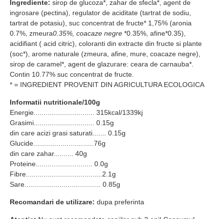
Ingrediente:
sirop de glucoza*, zahar de sfecla*, agent de
ingrosare (pectina), regulator de aciditate (tartrat de sodiu,
tartrat de potasiu), suc concentrat de fructe* 1,75% (aronia
0.7%, zmeura
0.35%, coacaze negre
*0.35%, afine*0.35),
acidifiant ( acid citric), coloranti din extracte din fructe si plante
(soc*), arome naturale (zmeura, afine, mure, coacaze negre),
sirop de caramel*, agent de glazurare: ceara de carnauba*.
Contin 10.77% suc concentrat de fructe.
* = INGREDIENT PROVENIT DIN AGRICULTURA ECOLOGICA
Informatii nutritionale/100g
Energie............................... 315kcal/1339kj
Grasimi............................... 0.15g
din care acizi grasi saturati....... 0.15g
Glucide...............................76g
din care zahar.......... 40g
Proteine............................. 0.0g
Fibre.......................................2.1g
Sare....................................... 0.85g
Recomandari de utilizare:
dupa preferinta