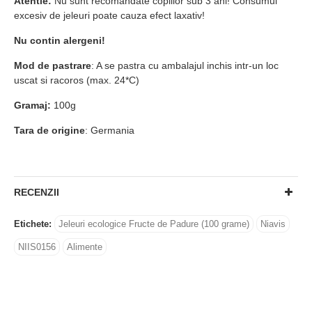
Atentie:
Nu sunt recomandate copiilor sub 3 ani! Consumul
excesiv de jeleuri poate cauza efect laxativ!
Nu contin alergeni!
Mod de pastrare
: A se pastra cu ambalajul inchis intr-un loc
uscat si racoros (max. 24*C)
Gramaj:
100g
Tara de origine
: Germania
RECENZII
Etichete:
Jeleuri ecologice Fructe de Padure (100 grame)
Niavis
NIIS0156
Alimente