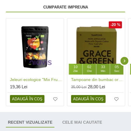
CUMPARATE IMPREUNA
-20 %
10
02
33
04
Zile
Ore
Min
Sec
Jeleuri ecologice "Mix Fructe" (100 grame), Niavis
Tampoane din bumbac organic 100%, Super Plus (15 buc), Grace and Green
19,36 Lei
28,00 Lei
35,00 Lei
ADAUGĂ ÎN COŞ
ADAUGĂ ÎN COŞ
RECENT VIZUALIZATE
CELE MAI CAUTATE