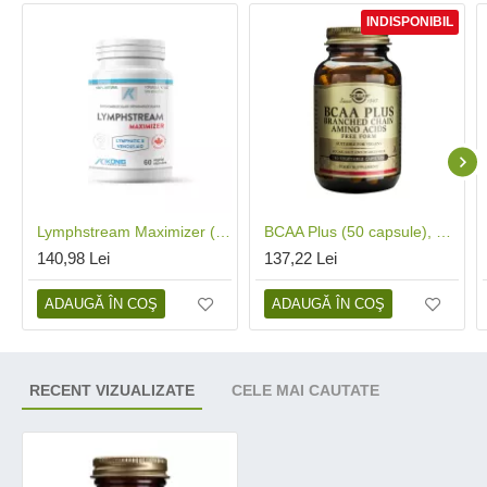
INDISPONIBIL
Lymphstream Maximizer (60 capsule), Konig Laboratorium
BCAA Plus (50 capsule), Solgar
140,98 Lei
137,22 Lei
ADAUGĂ ÎN COŞ
ADAUGĂ ÎN COŞ
RECENT VIZUALIZATE
CELE MAI CAUTATE