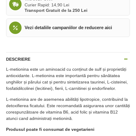
Curier Rapid: 14,90 Lei
Transport Gratuit de la 250 Lei
Vezi detaliile campaniilor de reducere aici
DESCRIERE
L-metionina este un aminoacid cu conținut de sulf și proprietăți
antioxidante. L-metionina este importantă pentru sănătatea
unghiilor și părului cat și pentru sintetizarea taurinei, L-cisteinei,
fosfatidilcolinei (lecitinei), fierii, L-carnitinei și endorfinelor.
L-metionina are de asemenea abilități lipotropice, contribuind la
detoxifierea ficatului. Este recomandată asigurarea unor cantități
corespunzătoare de vitamina B6, acid folic și vitamina B12
atunci cand administrați metionină.
Produsul poate fi consumat de vegetarieni