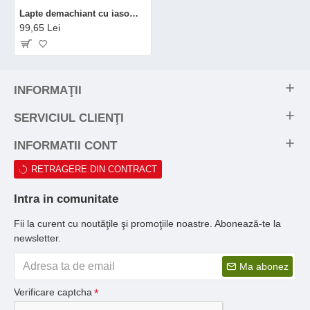
Lapte demachiant cu iasomie pentru orice tip de ten (200 ml), Madara
99,65 Lei
INFORMAŢII
SERVICIUL CLIENŢI
INFORMATII CONT
RETRAGERE DIN CONTRACT
Intra in comunitate
Fii la curent cu noutăţile şi promoţiile noastre. Abonează-te la
newsletter.
Ma abonez
Verificare captcha