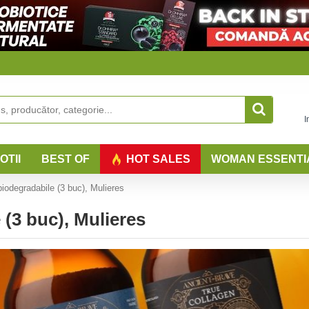
I
OTII
BEST OF
HOT SALES
WOMAN ESSENTI
iodegradabile (3 buc), Mulieres
(3 buc), Mulieres