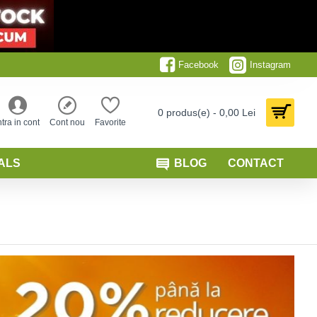
Facebook
Instagram
0 produs(e) - 0,00 Lei
ntra in cont
Cont nou
Favorite
ALS
BLOG
CONTACT