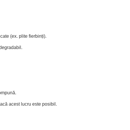
te (ex. plite fierbinți).
degradabil.
compună.
acă acest lucru este posibil.