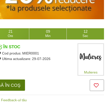
21
09
11
Ore
Min
Sec
ÎN STOC
Cod produs:
MIER0001
Ultima actualizare:
29-07-2026
Mulieres
Ă ÎN COŞ
Feedback-ul tău