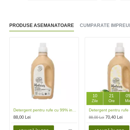
PRODUSE ASEMANATOARE
CUMPARATE IMPREU
10
21
0
Zile
Ore
Mi
Detergent pentru rufe cu 99% ingrediente naturale fara parfum (1.5L), Mulieres
88,00 Lei
70,40 Lei
88,00 Lei