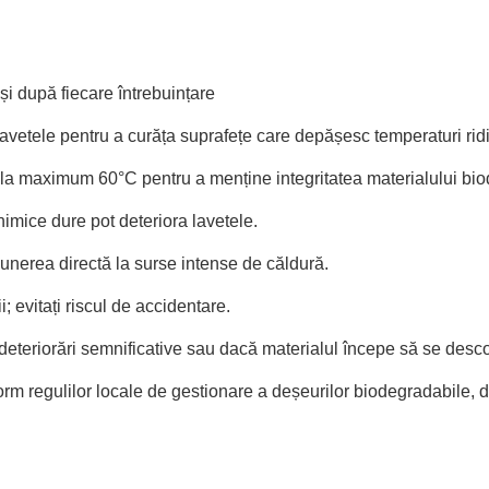
 și după fiecare întrebuințare
lavetele pentru a curăța suprafețe care depășesc temperaturi ridica
 maximum 60°C pentru a menține integritatea materialului bio
mice dure pot deteriora lavetele.
unerea directă la surse intense de căldură.
; evitați riscul de accidentare.
i deteriorări semnificative sau dacă materialul începe să se des
rm regulilor locale de gestionare a deșeurilor biodegradabile, d