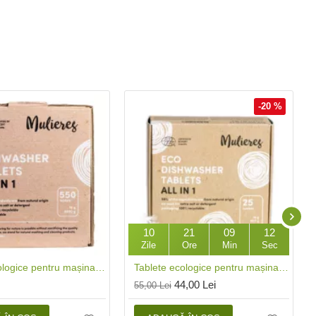
-20 %
10
21
09
11
Zile
Ore
Min
Sec
Tablete ecologice pentru mașina de spălat vase 8.8 kg (aprox 550 bucati), Mulieres
Tablete ecologice pentru mașina de spălat vase (25 buc), Mulieres
44,00 Lei
55,00 Lei