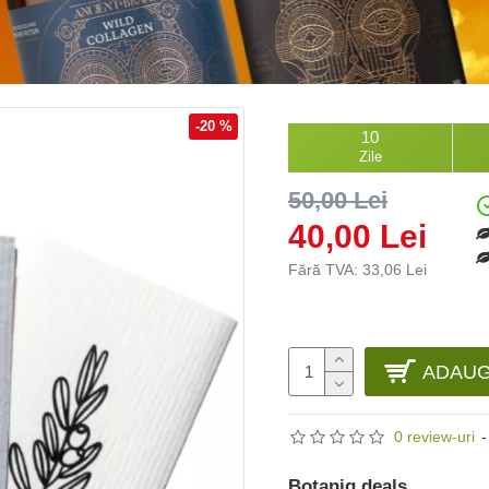
-20 %
10
Zile
50,00 Lei
40,00 Lei
Fără TVA: 33,06 Lei
ADAUG
0 review-uri
-
Botaniq deals