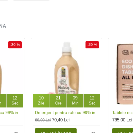
NA
-20 %
-20 %
9
11
10
21
09
11
n
Sec
Zile
Ore
Min
Sec
Detergent pentru rufe cu 99% ingrediente naturale Fresh Citrus (1.5L), Mulieres
Detergent pentru rufe cu 99% ingrediente naturale Rose Garden (1.5L), Mulieres
70,40 Lei
785,00 Lei
88,00 Lei