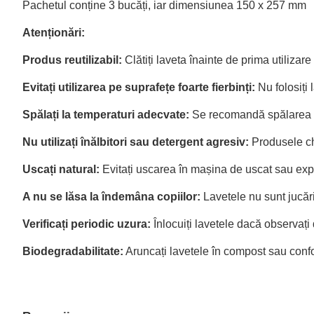
Pachetul conține 3 bucăți, iar dimensiunea 150 x 257 mm
Atenționări:
Produs reutilizabil:
Clătiți laveta înainte de prima utilizare
Evitați utilizarea pe suprafețe foarte fierbinți:
Nu folosiți 
Spălați la temperaturi adecvate:
Se recomandă spălarea la
Nu utilizați înălbitori sau detergent agresiv:
Produsele chi
Uscați natural:
Evitați uscarea în mașina de uscat sau exp
A nu se lăsa la îndemâna copiilor:
Lavetele nu sunt jucării
Verificați periodic uzura:
Înlocuiți lavetele dacă observaț
Biodegradabilitate:
Aruncați lavetele în compost sau confo