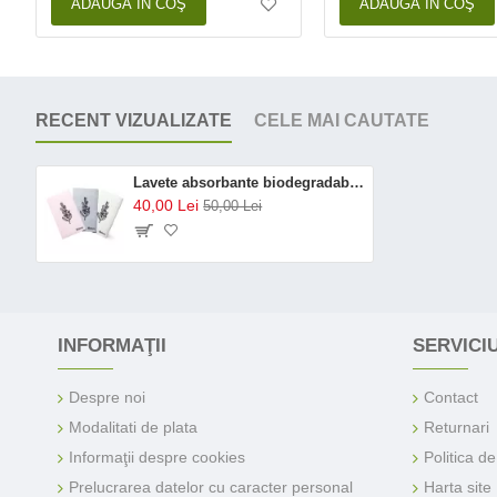
ADAUGĂ ÎN COŞ
ADAUGĂ ÎN COŞ
RECENT VIZUALIZATE
CELE MAI CAUTATE
Lavete absorbante biodegradabile (3 buc), Mulieres
40,00 Lei
50,00 Lei
INFORMAŢII
SERVICIU
Despre noi
Contact
Modalitati de plata
Returnari
Informaţii despre cookies
Politica d
Prelucrarea datelor cu caracter personal
Harta site