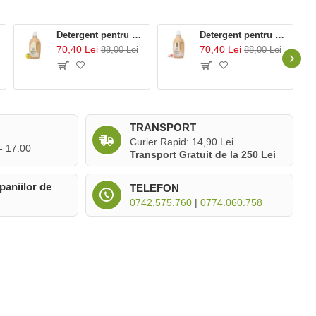
Detergent pentru rufe cu 99% ingrediente naturale Fresh Citrus (1.5L), Mulieres
Detergent pentru rufe cu 99% ingrediente naturale Rose Garden (1.5L), Mulieres
70,40 Lei
70,40 Lei
88,00 Lei
88,00 Lei
TRANSPORT
Curier Rapid: 14,90 Lei
 - 17:00
Transport Gratuit de la 250 Lei
paniilor de
TELEFON
0742.575.760
|
0774.060.758