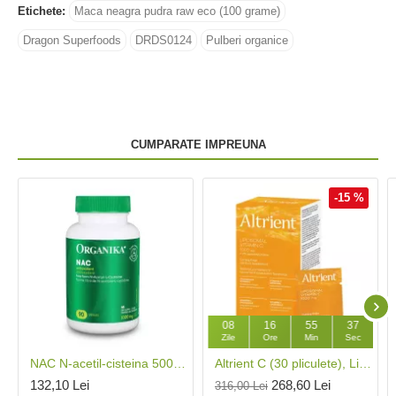
Etichete:
Maca neagra pudra raw eco (100 grame)
Dragon Superfoods
DRDS0124
Pulberi organice
CUMPARATE IMPREUNA
-15 %
08
16
55
36
Zile
Ore
Min
Sec
NAC N-acetil-cisteina 500 mg (90 capsule), Organika Canada
Altrient C (30 pliculete), LivOn Labs
132,10 Lei
268,60 Lei
316,00 Lei