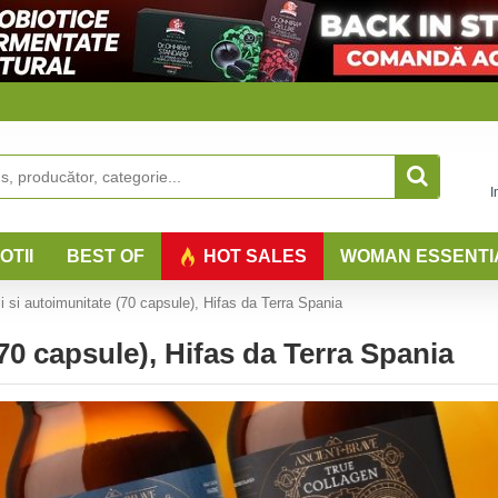
I
OTII
BEST OF
HOT SALES
WOMAN ESSENTI
ii si autoimunitate (70 capsule), Hifas da Terra Spania
(70 capsule), Hifas da Terra Spania