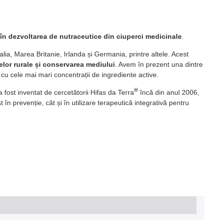
re în dezvoltarea de nutraceutice din ciuperci medicinale
.
lia, Marea Britanie, Irlanda și Germania, printre altele. Acest
nelor rurale și conservarea mediului
. Avem în prezent una dintre
 cu cele mai mari concentrații de ingrediente active.
®
 fost inventat de cercetătorii Hifas da Terra
încă din anul 2006,
 în prevenție, cât și în utilizare terapeutică integrativă pentru