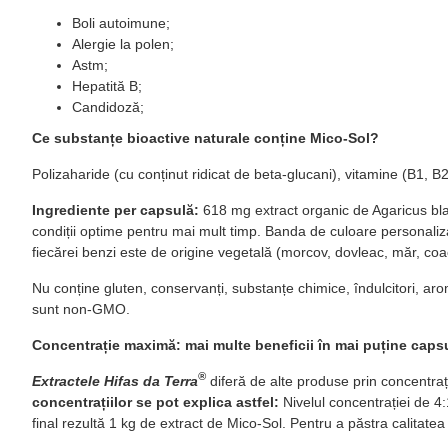
Boli autoimune;
Alergie la polen;
Astm;
Hepatită B;
Candidoză;
Ce substanțe bioactive naturale conține Mico-Sol?
Polizaharide (cu conținut ridicat de beta-glucani), vitamine (B1, B
Ingrediente per capsulă:
618 mg extract organic de Agaricus bla
condiții optime pentru mai mult timp. Banda de culoare personaliza
fiecărei benzi este de origine vegetală (morcov, dovleac, măr, coa
Nu conține gluten, conservanți, substanțe chimice, îndulcitori, arom
sunt non-GMO.
Concentrație maximă: mai multe beneficii în mai puține caps
®
Extractele Hifas da Terra
diferă de alte produse prin concentra
concentrațiilor se pot explica astfel:
Nivelul concentrației de 4:
final rezultă 1 kg de extract de Mico-Sol. Pentru a păstra calitatea