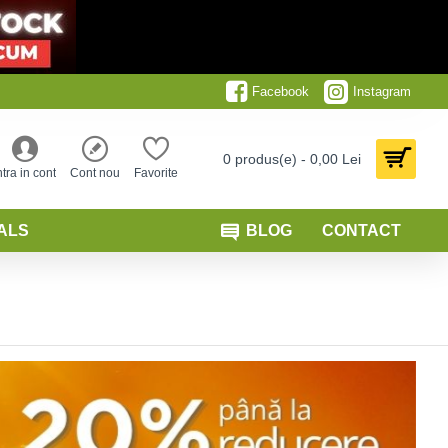
Facebook
Instagram
0 produs(e) - 0,00 Lei
ntra in cont
Cont nou
Favorite
ALS
BLOG
CONTACT