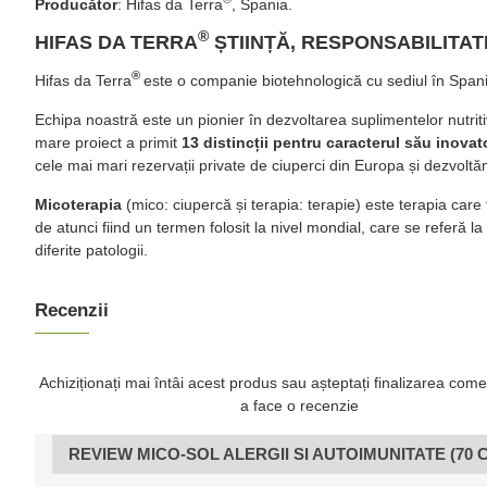
Producător
: Hifas da Terra
, Spania.
®
HIFAS DA TERRA
ȘTIINȚĂ, RESPONSABILITATE
®
Hifas da Terra
este o companie biotehnologică cu sediul în Span
Echipa noastră este un pionier în dezvoltarea suplimentelor nutritiv
mare proiect a primit
13 distincții pentru caracterul său inovat
cele mai mari rezervații private de ciuperci din Europa și dezvoltă
Micoterapia
(mico: ciupercă și terapia: terapie) este terapia care
de atunci fiind un termen folosit la nivel mondial, care se referă la
diferite patologii.
Recenzii
Achiziționați mai întâi acest produs sau așteptați finalizarea come
a face o recenzie
REVIEW MICO-SOL ALERGII SI AUTOIMUNITATE (70 