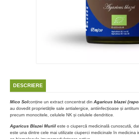
DESCRIERE
Mico Sol
conține un extract concentrat din
Agaricus blazei (rapo
au dovedit proprietățile sale antialergice, antiinfecțioase și antit
precum monocitele, celulele NK și celulele dendritice.
Agaricus Blazei Muriil
este o ciupercă medicinală cunoscută, dator
este una dintre cele mai utilizate ciuperci medicinale în medicina
ca biomolecule imunomodulatoare active.