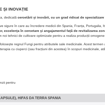
 ȘI INOVAȚIE
ia, dedicată
cercetării și inovării, cu un grad ridicat de specializa
e sigure în care au încredere medicii din Spania, Franța, Portugalia, Ita
or, excelența în cercetare și angajamentul față de revitalizarea zo
m noi tehnici de cultivare optimizate pentru a realiza producții omogene
 folosește regnul Fungi pentru atributele sale medicinale. Acest termen a
 terapia cu ciuperci (sau fracțiuni din acestea) în scopuri medicinale, atât
nzii pentru
CAPSULE), HIFAS DA TERRA SPANIA