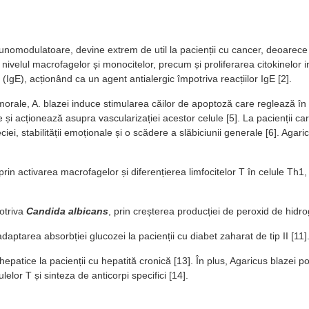
unomodulatoare, devine extrem de util la pacienții cu cancer, deoarece a
 nivelul macrofagelor și monocitelor, precum și proliferarea citokinelor 
(IgE), acționând ca un agent antialergic împotriva reacțiilor IgE [2].
umorale, A. blazei induce stimularea căilor de apoptoză care reglează î
e și acționează asupra vascularizației acestor celule [5]. La pacienții c
ciei, stabilității emoționale și o scădere a slăbiciunii generale [6]. Agar
 prin activarea macrofagelor și diferențierea limfocitelor T în celule Th
otriva
Candida albicans
, prin creșterea producției de peroxid de hidr
adaptarea absorbției glucozei la pacienții cu diabet zaharat de tip II [11
hepatice la pacienții cu hepatită cronică [13]. În plus, Agaricus blazei
lor T și sinteza de anticorpi specifici [14].