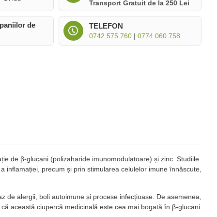
Transport Gratuit de la 250 Lei
paniilor de
TELEFON
0742.575.760
|
0774.060.758
ie de β-glucani (polizaharide imunomodulatoare) și zinc. Studiile
i a inflamației, precum și prin stimularea celulelor imune înnăscute,
 caz de alergii, boli autoimune și procese infecțioase. De asemenea,
ul că această ciupercă medicinală este cea mai bogată în β-glucani