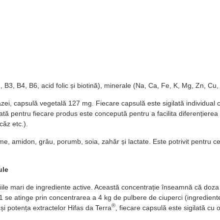
2, B3, B4, B6, acid folic și biotină), minerale (Na, Ca, Fe, K, Mg, Zn, 
zei, capsulă vegetală 127 mg. Fiecare capsulă este sigilată individual c
tă pentru fiecare produs este concepută pentru a facilita diferențierea 
căz etc.).
e, amidon, grâu, porumb, soia, zahăr și lactate. Este potrivit pentru celi
ule
țiile mari de ingrediente active. Această concentrație înseamnă că doza
1 se atinge prin concentrarea a 4 kg de pulbere de ciuperci (ingrediente 
®
 și potența extractelor Hifas da Terra
, fiecare capsulă este sigilată cu