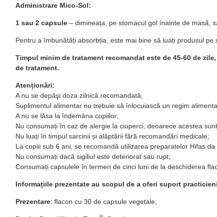
Administrare Mico-Sol:
1 sau 2 capsule
– dimineața, pe stomacul gol înainte de masă, 
Pentru a îmbunătăți absorbția, este mai bine să luați produsul pe
Timpul minim de tratament recomandat este de 45-60 de zile, 
de tratament.
Atenționări:
A nu se depăşi doza zilnică recomandată;
Suplimentul alimentar nu trebuie să înlocuiască un regim alimentar
A nu se lăsa la îndemâna copiilor;
Nu consumați în caz de alergie la ciuperci, deoarece acestea sunt 
Nu luați în timpul sarcinii și alăptării fără recomandări medicale;
La copiii sub 6 ani, se recomandă utilizarea preparatelor Hifas da
Nu consumați dacă sigiliul este deteriorat sau rupt;
Consumați capsulele în termen de cinci luni de la deschiderea flac
Informațiile prezentate au scopul de a oferi suport practicie
Prezentare
: flacon cu 30 de capsule vegetale;
®