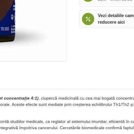
Vezi detaliile cam
reducere aici
rt concentrație 4:1)
, ciupercă medicinală cu cea mai bogată concentraț
umorale. Aceste efecte sunt mediate prin creșterea echilibrului Th1/Th2 ș
ită studiilor medicale, ca reglator al sistemului imunitar, eficientă în
 integrativă împotriva cancerului. Cercetările biomedicale confirmă fapt