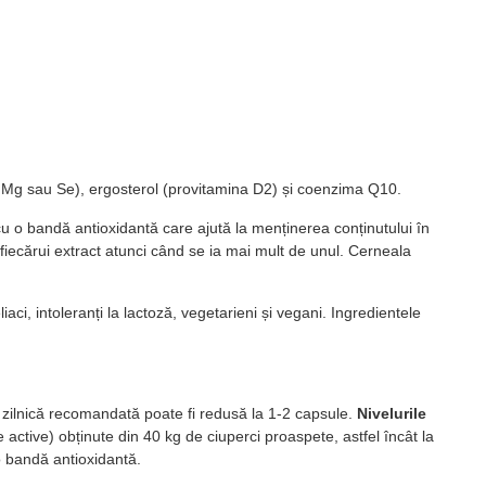
Cu, Mg sau Se), ergosterol (provitamina D2) și coenzima Q10.
u o bandă antioxidantă care ajută la menținerea conținutului în
fiecărui extract atunci când se ia mai mult de unul. Cerneala
aci, intoleranți la lactoză, vegetarieni și vegani. Ingredientele
 zilnică recomandată poate fi redusă la 1-2 capsule.
Nivelurile
active) obținute din 40 kg de ciuperci proaspete, astfel încât la
 o bandă antioxidantă.