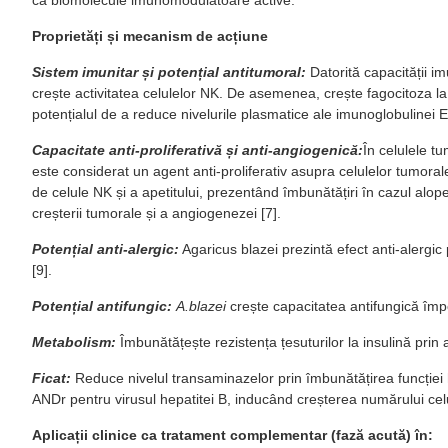
Proprietăți și mecanism de acțiune
Sistem imunitar și potențial antitumoral:
Datorită capacității im
crește activitatea celulelor NK. De asemenea, crește fagocitoza la
potențialul de a reduce nivelurile plasmatice ale imunoglobulinei E 
Capacitate anti-proliferativă și anti-angiogenică:
În celulele t
este considerat un agent anti-proliferativ asupra celulelor tumoral
de celule NK și a apetitului, prezentând îmbunătățiri în cazul alope
creșterii tumorale și a angiogenezei [7].
Potențial anti-alergic:
Agaricus blazei prezintă efect anti-alergic
[9].
Potențial antifungic:
A.blazei
crește capacitatea antifungică împ
Metabolism:
Îmbunătățește rezistența țesuturilor la insulină prin 
Ficat:
Reduce nivelul transaminazelor prin îmbunătățirea funcției 
ANDr pentru virusul hepatitei B, inducând creșterea numărului celule
Aplicații clinice ca tratament complementar (fază acută) în: