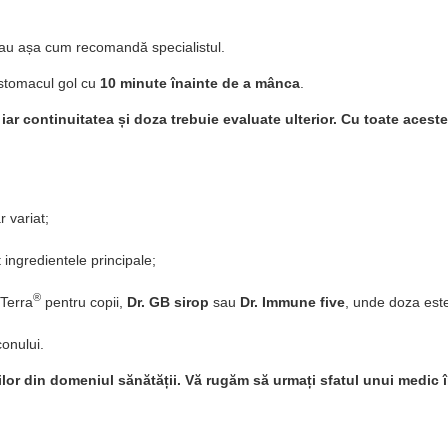
sau așa cum recomandă specialistul.
 stomacul gol cu
10 minute înainte de a mânca
.
iar continuitatea și doza trebuie evaluate ulterior. Cu toate ace
 variat;
ingredientele principale;
®
 Terra
pentru copii,
Dr. GB sirop
sau
Dr. Immune five
, unde doza este
onului.
nilor din domeniul sănătății. Vă rugăm să urmați sfatul unui medic