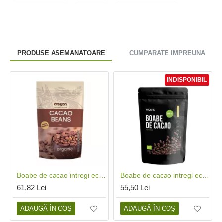
PRODUSE ASEMANATOARE
CUMPARATE IMPREUNA
INDISPONIBIL
Boabe de cacao intregi eco (200 grame), Dragon Superfoods
Boabe de cacao intregi ecologice/BIO (250 grame), Niavis
61,82 Lei
55,50 Lei
ADAUGĂ ÎN COŞ
ADAUGĂ ÎN COŞ