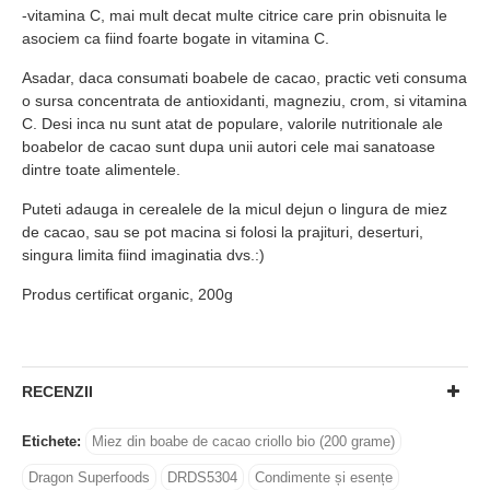
-vitamina C, mai mult decat multe citrice care prin obisnuita le
asociem ca fiind foarte bogate in vitamina C.
Asadar, daca consumati boabele de cacao, practic veti consuma
o sursa concentrata de antioxidanti, magneziu, crom, si vitamina
C. Desi inca nu sunt atat de populare, valorile nutritionale ale
boabelor de cacao sunt dupa unii autori cele mai sanatoase
dintre toate alimentele.
Puteti adauga in cerealele de la micul dejun o lingura de miez
de cacao, sau se pot macina si folosi la prajituri, deserturi,
singura limita fiind imaginatia dvs.:)
Produs certificat organic, 200g
RECENZII
Etichete:
Miez din boabe de cacao criollo bio (200 grame)
Dragon Superfoods
DRDS5304
Condimente și esențe