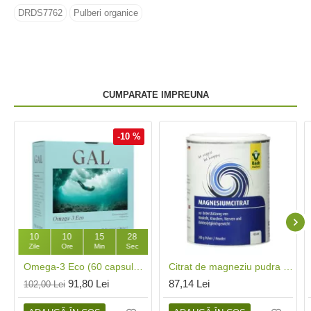
DRDS7762
Pulberi organice
CUMPARATE IMPREUNA
-10 %
10
10
15
27
Zile
Ore
Min
Sec
Omega-3 Eco (60 capsule), GAL
Citrat de magneziu pudra naturala (200 grame), Raab Vitalfood
91,80 Lei
87,14 Lei
102,00 Lei