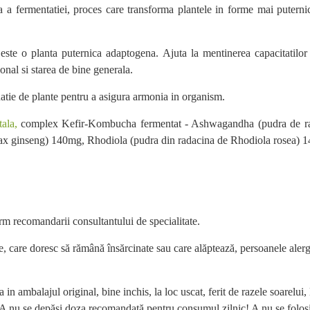
acra a fermentatiei, proces care transforma plantele in forme mai pute
ste o planta puternica adaptogena.
Ajuta la mentinerea capacitatilor
ional si starea de bine generala.
atie de plante pentru a asigura armonia in organism.
ala,
complex Kefir-Kombucha fermentat - Ashwagandha (pudra de r
ax ginseng) 140mg, Rhodiola (pudra din radacina de Rhodiola rosea) 
rm recomandarii consultantului de specialitate.
ate, care doresc să rămână însărcinate sau care alăptează, persoanele ale
a in ambalajul original, bine inchis, la loc uscat, ferit de razele soarel
. A nu se depăşi doza recomandată pentru consumul zilnic! A nu se folosi d