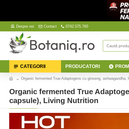
Despre noi
Contact
0742.575.760
CATEGORII
PRODUCATORI
PROM
Organic fermented True Adaptogens cu ginseng, ashwagandha, holy
Organic fermented True Adaptogen
capsule), Living Nutrition