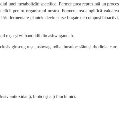
mediul unei metabolizări specifice. Fermentarea reprezintă un proces
eneficii pentru organismul nostru. Fermentarea amplifică valoarea
p. Prin fermentare plantele devin surse bogate de compuși bioactivi,
ngul roșu și withanolidii din ashwagandah.
nclusiv ginseng roșu, ashwagandha, busuioc sfânt și rhodiola, care
v antioxidanți, biotici și alți fitochimici.