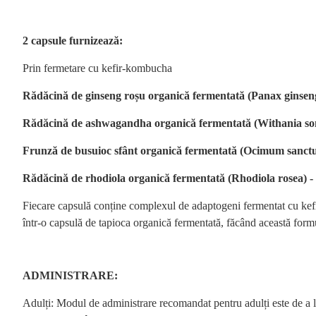
2 capsule furnizează:
Prin fermetare cu kefir-kombucha
Rădăcină de ginseng roșu organică fermentată (Panax ginsen
Rădăcină de ashwagandha organică fermentată (Withania so
Frunză de busuioc sfânt organică fermentată (Ocimum sanct
Rădăcină de rhodiola organică fermentată (Rhodiola rosea) -
Fiecare capsulă conține complexul de adaptogeni fermentat cu kefir-
într-o capsulă de tapioca organică fermentată, făcând această formul
ADMINISTRARE:
Adulți: Modul de administrare recomandat pentru adulți este de a lu