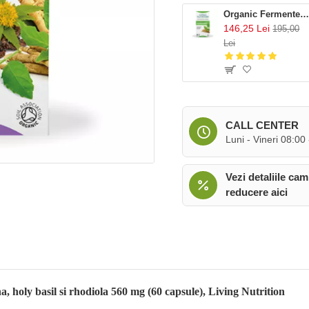
Organic Fermented Ashwagandha 600 mg Full Spectrum (60 capsule), Living Nutrit
146,25 Lei
195,00
Lei
CALL CENTER
Luni - Vineri 08:00
Vezi detaliile cam
reducere aici
holy basil si rhodiola 560 mg (60 capsule), Living Nutrition