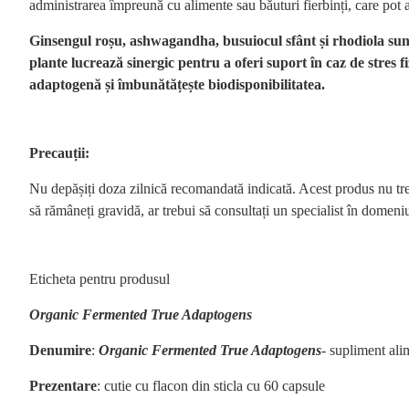
administrarea împreună cu alimente sau băuturi fierbinți, care pot af
Ginsengul roșu, ashwagandha, busuiocul sfânt și rhodiola sunt 
plante lucrează sinergic pentru a oferi suport în caz de stres f
adaptogenă și îmbunătățește biodisponibilitatea.
Precauții:
Nu depășiți doza zilnică recomandată indicată. Acest produs nu trebuie
să rămâneți gravidă, ar trebui să consultați un specialist în domeniul
Eticheta pentru produsul
Organic Fermented True Adaptogens
Denumire
:
Organic Fermented
True Adaptogens
-
supliment ali
Prezentare
: cutie cu flacon din sticla cu 60 capsule