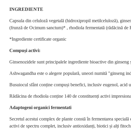
INGREDIENTE
Capsula din celuloză vegetală (hidroxipropil metilceluloză), gins
(frunză de Ocimum sanctum)* , rhodiola fermentată (rădăcină de 
*Ingrediente certificate organic
Compuși activi:
Ginsenozidele sunt principalele ingrediente bioactive din ginseng și
Ashwagandha este o alegere populară, uneori numită "ginseng indi
Busuiocul sfânt conține compuși benefici, inclusiv eugenol, acid ur
Rădăcina de rhodiola conține 140 de constituenți activi impresionanț
Adaptogeni organici fermentati
Secretul acestui complex de plante constă în fermentarea specială 
activi de spectru complet, inclusiv antioxidanți, biotici și alți fito