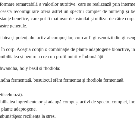
sformare remarcabilă a valorilor nutritive, care se realizează prin inter
ceastă reconfigurare oferă astfel un spectru complet de nutrienți și b
stanțe benefice, care pot fi mai ușor de asimilat și utilizat de către cor
oastre generale.
atea și potențialul activ al compușilor, cum ar fi ginsenoizii din ginse
 în corp. Aceștia conțin o combinație de plante adaptogene bioactive, i
ilitatea și pentru a crea un profil nutritiv îmbunătățit.
wandha, holy basil si rhodiola:
ndha fermentată, busuiocul sfânt fermentat și rhodiola fermentată.
tilceluloză).
itatea ingredientelor și adaugă compuși activi de spectru complet, inclusi
 plante adaptogene.
bunătățesc reziliența la stres.