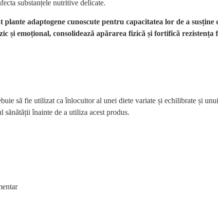
ecta substanțele nutritive delicate.
plante adaptogene cunoscute pentru capacitatea lor de a susține cor
izic și emoțional, consolidează apărarea fizică și fortifică rezistenț
 să fie utilizat ca înlocuitor al unei diete variate și echilibrate și unui
 sănătății înainte de a utiliza acest produs.
mentar