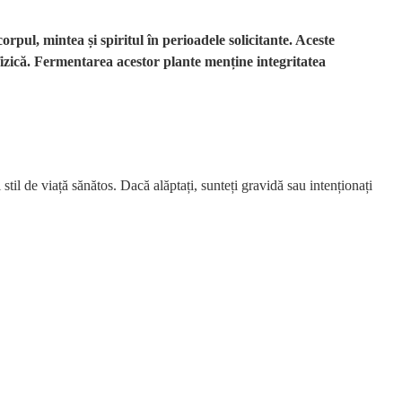
pul, mintea și spiritul în perioadele solicitante. Aceste
a fizică. Fermentarea acestor plante menține integritatea
 stil de viață sănătos. Dacă alăptați, sunteți gravidă sau intenționați