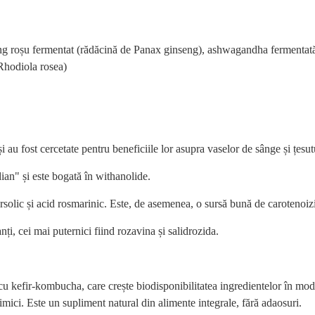
eng roșu fermentat (rădăcină de Panax ginseng), ashwagandha fermentată
Rhodiola rosea)
 au fost cercetate pentru beneficiile lor asupra vaselor de sânge și țesutu
an" și este bogată în withanolide.
solic și acid rosmarinic. Este, de asemenea, o sursă bună de carotenoizi,
i, cei mai puternici fiind rozavina și salidrozida.
cu kefir-kombucha, care crește biodisponibilitatea ingredientelor în mod
chimici. Este un supliment natural din alimente integrale, fără adaosuri.