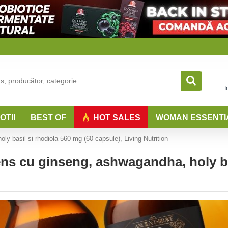
I
OTII
BEST OF
HOT SALES
WOMAN ESSENTI
 basil si rhodiola 560 mg (60 capsule), Living Nutrition
s cu ginseng, ashwagandha, holy bas