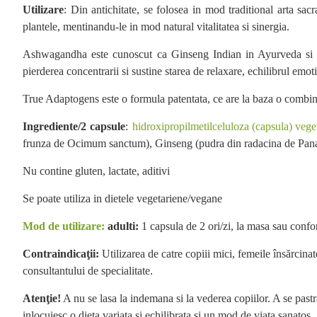
Utilizare
: Din antichitate, se folosea in mod traditional arta s
plantele, mentinandu-le in mod natural vitalitatea si sinergia.
Ashwagandha este cunoscut ca Ginseng Indian in Ayurveda si e
pierderea concentrarii si sustine starea de relaxare, echilibrul emot
True Adaptogens este o formula patentata, ce are la baza o combin
Ingrediente/2 capsule
:
hidroxipropilmetilceluloza (capsula) veget
frunza de Ocimum sanctum), Ginseng (pudra din radacina de Pan
Nu contine gluten, lactate, aditivi
Se poate utiliza in dietele vegetariene/vegane
Mod de utilizare:
adulti:
1 capsula de 2 ori/zi
, la masa sau confo
Contraindicaţii:
Utilizarea de catre copiii mici, femeile însărcin
consultantului de specialitate.
Atenţie!
A nu se lasa la indemana si la vederea copiilor. A se pastr
inlocuiesc o dieta variata si echilibrata si un mod de viata sanatos