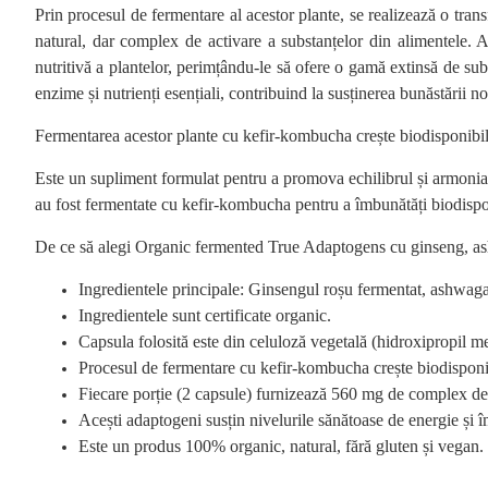
Prin procesul de fermentare al acestor plante, se realizează o tran
natural, dar complex de activare a substanțelor din alimentele. A
nutritivă a plantelor, perimțându-le să ofere o gamă extinsă de sub
enzime și nutrienți esențiali, contribuind la susținerea bunăstării n
Fermentarea acestor plante cu kefir-kombucha crește biodisponibilit
Este un supliment formulat pentru a promova echilibrul și armonia
au fost fermentate cu kefir-kombucha pentru a îmbunătăți biodisponib
De ce să alegi Organic fermented True Adaptogens cu ginseng, ash
Ingredientele principale: Ginsengul roșu fermentat, ashwaga
Ingredientele sunt certificate organic.
Capsula folosită este din celuloză vegetală (hidroxipropil me
Procesul de fermentare cu kefir-kombucha crește biodisponibil
Fiecare porție (2 capsule) furnizează 560 mg de complex de
Acești adaptogeni susțin nivelurile sănătoase de energie și îm
Este un produs 100% organic, natural, fără gluten și vegan.