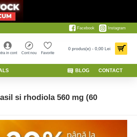
Facebook
Instagram
0 produs(e) - 0,00 Lei
ntra in cont
Cont nou
Favorite
ALS
BLOG
CONTACT
il si rhodiola 560 mg (60