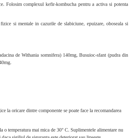
rnice. Folosim complexul kefir-kombucha pentru a activa si potenta
 fizice si mentale in cazurile de slabiciune, epuizare, oboseala si
adacina de Withania somnifera) 140mg,
Busuioc-sfant (pudra din
140mg.
rgice la oricare dintre componente se poate face la recomandarea
ui, la o temperatura mai mica de 30° C. Suplimentele alimentare nu
aca sigiliul de siguranta este deteriorat sau lipseste.