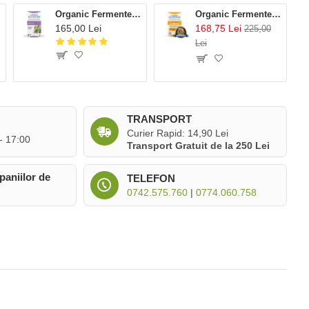
ion
Organic Fermented Night Time cu valeriana, passion flower si hamei 500 mg (60 capsule), Living Nutrition
Organic Fermented SYMBIOTIC, pre+probiotice, 30 mld CFU (60 capsule), Living Nutrition
165,00 Lei
168,75 Lei
225,00
Lei
TRANSPORT
Curier Rapid: 14,90 Lei
 - 17:00
Transport Gratuit de la 250 Lei
paniilor de
TELEFON
0742.575.760
|
0774.060.758