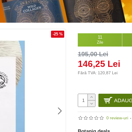
-25 %
11
Zile
195,00 Lei
146,25 Lei
Fără TVA: 120,87 Lei
ADAUG
0 review-uri
-
Botaniq deals