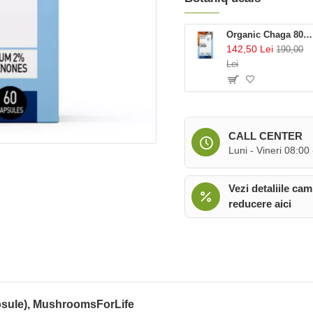
Organic Chaga 800 mg Pure Grade Extract (60 capsule), MushroomsForLife
142,50 Lei
190,00
Lei
CALL CENTER
Luni - Vineri 08:00
Vezi detaliile cam
reducere aici
psule), MushroomsForLife