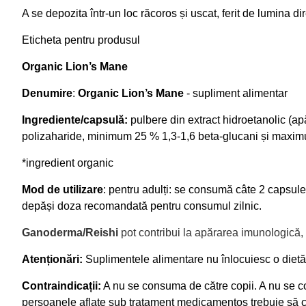
A se depozita într-un loc răcoros și uscat, ferit de lumina di
Eticheta pentru produsul
Organic Lion’s Mane
Denumire
:
Organic Lion’s Mane
- supliment alimentar
Ingrediente/capsulă:
pulbere din extract hidroetanolic (apă 
polizaharide, minimum 25 % 1,3-1,6 beta-glucani și maximu
*ingredient organic
Mod de utilizare
: pentru adulți: se consumă câte 2 capsul
depăși doza recomandată pentru consumul zilnic.
Ganoderma/Reishi
pot
contribui la apărarea imunologică, l
Atenționări:
Suplimentele alimentare nu înlocuiesc o dietă v
Contraindicații:
A nu se consuma de către copii. A nu se co
persoanele aflate sub tratament medicamentos trebuie să 