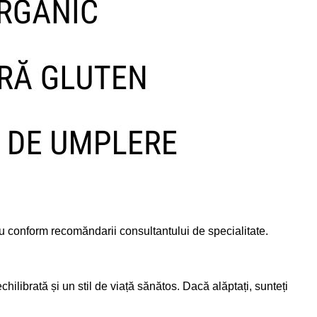
u conform recomăndarii consultantului de specialitate.
hilibrată și un stil de viață sănătos. Dacă alăptați, sunteți