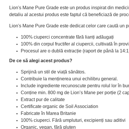
Lion's Mane Pure Grade este un produs inspirat din medicina
detaliu al acestui produs este faptul că beneficiază de proce
Lion's Mane Pure Grade este dedicat celor care caută un prod
100% ciuperci concentrate fără lianți adăugați
100% din corpul fructifer al ciupercii, cultivată în pro
Procesul are o dublă extracție (raport de până la 14
De ce să alegi acest produs?
Sprijină un stil de viață sănătos.
Contribuie la menținerea unui echilibru general.
Include ingrediente recunoscute pentru rolul lor în bu
Conține min. 800 mg de Lion’s Mane per porție (2 ca
Extract pur de calitate
Certificate organic de Soil Association
Fabricate în Marea Britanie
100% ciuperci. Fără umpluturi, excipienți sau aditivi
Organic, vegan, fără gluten