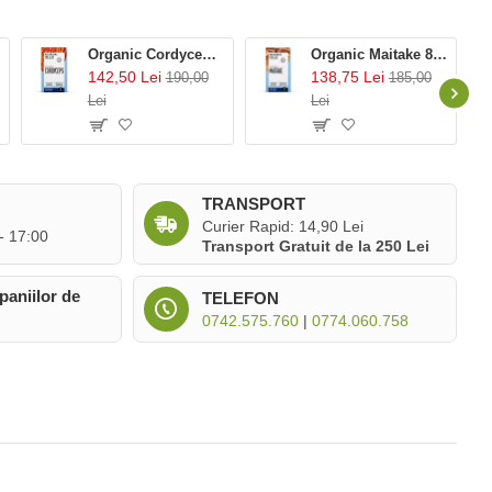
Organic Cordyceps 800 mg Pure Grade Extract (60 capsule), MushroomsForLife
Organic Maitake 800 mg Pure Grade Extract (60 capsule), MushroomsForLife
142,50 Lei
138,75 Lei
190,00
185,00
Lei
Lei
TRANSPORT
Curier Rapid: 14,90 Lei
 - 17:00
Transport Gratuit de la 250 Lei
paniilor de
TELEFON
0742.575.760
|
0774.060.758