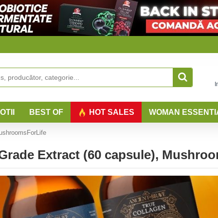
I
OTII
BEST OF
HOT SALES
WOMAN ESSENTI
MushroomsForLife
Grade Extract (60 capsule), Mushro