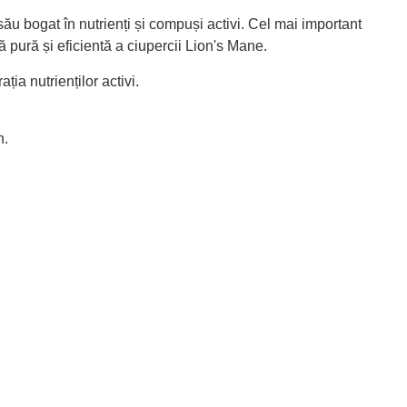
u bogat în nutrienți și compuși activi. Cel mai important
ă pură și eficientă a ciupercii Lion's Mane.
ia nutrienților activi.
n.