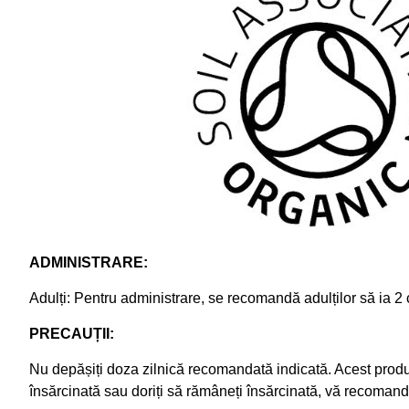
ADMINISTRARE:
Adulți: Pentru administrare, se recomandă adulților să ia 2
PRECAUȚII:
Nu depășiți doza zilnică recomandată indicată. Acest produs n
însărcinată sau doriți să rămâneți însărcinată, vă recomand