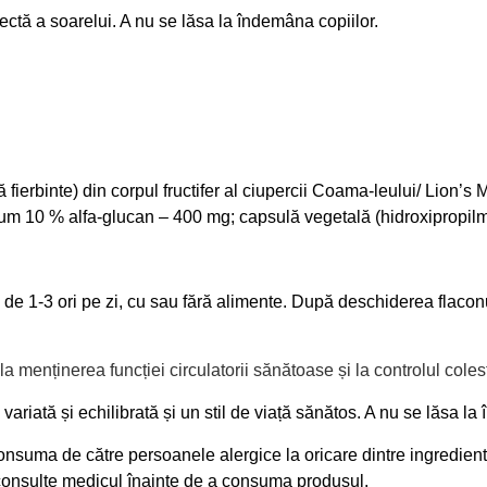
rectă a soarelui. A nu se lăsa la îndemâna copiilor.
fierbinte) din corpul fructifer al ciupercii
Coama-leului/ Lion’s 
m 10 % alfa-glucan – 400 mg; capsulă vegetală (hidroxipropilm
e de 1-3 ori pe zi, cu sau fără alimente. După deschiderea flac
a menținerea funcției circulatorii sănătoase și la controlul colest
ariată și echilibrată și un stil de viață sănătos. A nu se lăsa la
nsuma de către persoanele alergice la oricare dintre ingredient
consulte medicul înainte de a consuma produsul.