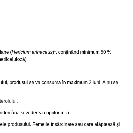
Mane (
Hericium erinaceus
)*, conținând minimum 50 %
etilceluloză)
onului, produsul se va consuma în maximum 2 luni. A nu se
erolului.
 îndemâna și vederea copiilor mici.
ele produsului. Femeile însărcinate sau care alăptează și