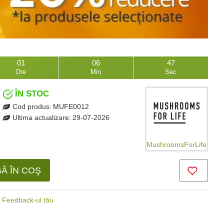
01
06
45
Ore
Min
Sec
ÎN STOC
Cod produs:
MUFE0012
Ultima actualizare:
29-07-2026
MushroomsForLife
Ă ÎN COŞ
Feedback-ul tău