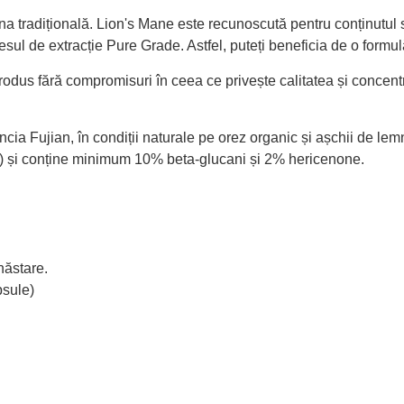
 tradițională. Lion's Mane este recunoscută pentru conținutul să
sul de extracție Pure Grade. Astfel, puteți beneficia de o formul
us fără compromisuri în ceea ce privește calitatea și concentraț
vincia Fujian, în condiții naturale pe orez organic și așchii de lem
:1) și conține minimum 10% beta-glucani și 2% hericenone.
năstare.
psule)