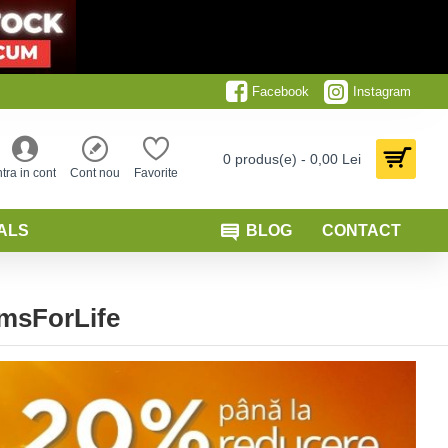
Facebook
Instagram
0 produs(e) - 0,00 Lei
ntra in cont
Cont nou
Favorite
ALS
BLOG
CONTACT
omsForLife