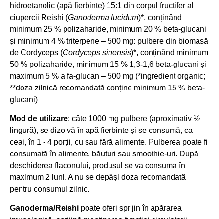
hidroetanolic (apă fierbinte) 15:1 din corpul fructifer al
ciupercii
Reishi (
Ganoderma lucidum
)*, conținând
minimum 25 % polizaharide, minimum 20 % beta-glucani
și minimum 4 % triterpene – 500 mg; pulbere din biomasă
de Cordyceps (
Cordyceps sinensis
)*, conținând minimum
50 % polizaharide, minimum 15 % 1,3-1,6 beta-glucani și
maximum 5 % alfa-glucan – 500 mg (*ingredient organic;
**doza zilnică recomandată conține minimum 15 % beta-
glucani)
Mod de utilizare
: câte 1000 mg pulbere (aproximativ ½
lingură), se dizolvă în apă fierbinte și se consumă, ca
ceai, în 1 - 4 porții, cu sau fără alimente. Pulberea poate fi
consumată în alimente, băuturi sau smoothie-uri. După
deschiderea flaconului, produsul se va consuma în
maximum 2 luni. A nu se depăși doza recomandată
pentru consumul zilnic.
Ganoderma/Reishi
poate oferi sprijin în apărarea