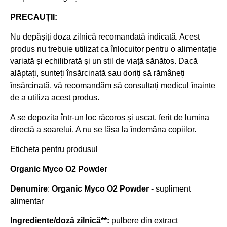
PRECAUȚII:
Nu depășiți doza zilnică recomandată indicată. Acest
produs nu trebuie utilizat ca înlocuitor pentru o alimentație
variată și echilibrată și un stil de viață sănătos. Dacă
alăptați, sunteți însărcinată sau doriți să rămâneți
însărcinată, vă recomandăm să consultați medicul înainte
de a utiliza acest produs.
A se depozita într-un loc răcoros și uscat, ferit de lumina
directă a soarelui. A nu se lăsa la îndemâna copiilor.
Eticheta pentru produsul
Organic Myco O2 Powder
Denumire
:
Organic Myco O2 Powder
- supliment
alimentar
Ingrediente/doză zilnică**:
pulbere din extract