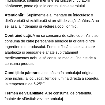
imunologică, sprijină menținerea funcției circulatorii
sănătoase, poate ajuta la controlul colesterolului.
Atenționări:
Suplimentele alimentare nu înlocuiesc o
dietă variată și echilibrată și un stil de viață sănătos. A nu
se lăsa la îndemâna și vederea copiilor mici.
Contraindicații:
A nu se consuma de către copii. A nu se
consuma de către persoanele alergice la oricare dintre
ingredientele produsului. Femeile însărcinate sau care
alăptează și persoanele aflate sub tratament
medicamentos trebuie să consulte medicul înainte de a
consuma produsul.
Condiții de păstrare
: a se păstra în ambalajul original,
bine închis, la loc uscat, ferit de lumina directă a soarelui,
la temperaturi de 5-25ºC.
Termen de valabilitate
: A se consuma, de preferință,
înainte de sfârșitul: vezi pe ambalaj.