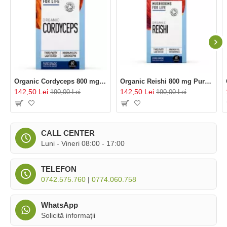
Organic Cordyceps 800 mg Pure Grade Extract (60 capsule), MushroomsForLife
Organic Reishi 800 mg Pure Grade Extract (60 capsule), MushroomsForLife
142,50 Lei
142,50 Lei
190,00 Lei
190,00 Lei
CALL CENTER
Luni - Vineri 08:00 - 17:00
TELEFON
0742.575.760
|
0774.060.758
WhatsApp
Solicită informații