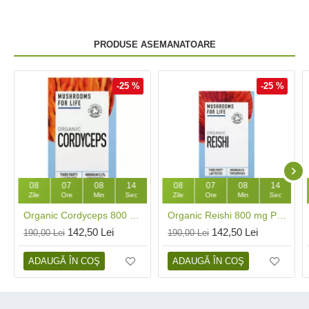
PRODUSE ASEMANATOARE
-25 %
-25 %
08
07
08
13
08
07
08
13
Zile
Ore
Min
Sec
Zile
Ore
Min
Sec
Organic Cordyceps 800 mg Pure Grade Extract (60 capsule), MushroomsForLife
Organic Reishi 800 mg Pure Grade Extract (60 capsule), MushroomsForLife
142,50 Lei
142,50 Lei
190,00 Lei
190,00 Lei
ADAUGĂ ÎN COŞ
ADAUGĂ ÎN COŞ