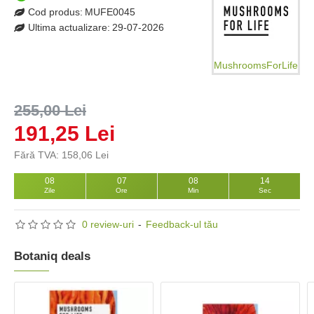
Cod produs:
MUFE0045
Ultima actualizare:
29-07-2026
MushroomsForLife
255,00 Lei
191,25 Lei
Fără TVA: 158,06 Lei
08
07
08
13
Zile
Ore
Min
Sec
0 review-uri
-
Feedback-ul tău
Botaniq deals