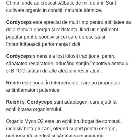
China, unde au crescut sălbatic de mii de ani. Sunt
cultivate organic în condiții naturale identice.
Cordyceps
este apreciat de mult timp pentru abilitatea sa
de a stimula energia și rezistența, fiind un supliment
popular printre sportivi și cei care doresc să-și
îmbunătățească performanța fizică
Cordyceps
sinensis a fost folosit tradițional pentru
sănătatea respiratorie, aducând sprijin împotriva astmului
și BPOC, alături de alte afecțiuni respiratorii.
Reishi
este bogat în triterpenoide, care au proprietăți
antiinflamatorii puternice.
Reishi
și
Cordyceps
sunt adaptogeni care ajută la
echilibrarea organismului.
Organic Myco O2 este un echilibru bogat de compuși,
inclusiv beta-glucani, oferind suport pentru energie,
performanță sportivă și sănătatea respiratorie.