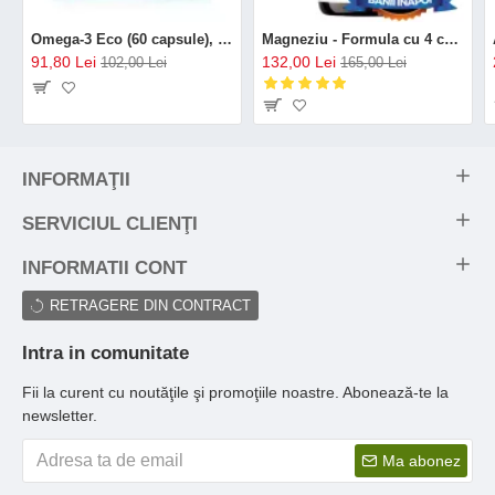
Omega-3 Eco (60 capsule), GAL
Magneziu - Formula cu 4 chelați (120 capsule), Neutrient
91,80 Lei
132,00 Lei
102,00 Lei
165,00 Lei
INFORMAŢII
SERVICIUL CLIENŢI
INFORMATII CONT
RETRAGERE DIN CONTRACT
Intra in comunitate
Fii la curent cu noutăţile şi promoţiile noastre. Abonează-te la
newsletter.
Ma abonez