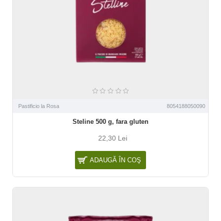
Pastificio la Rosa
8054188050090
Steline 500 g, fara gluten
22,30 Lei
ADAUGĂ ÎN COŞ