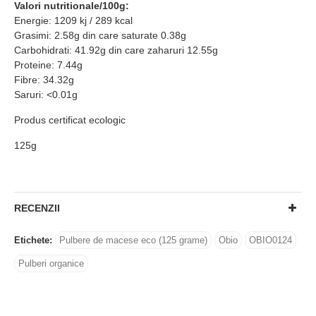
Valori nutritionale/100g:
Energie: 1209 kj / 289 kcal
Grasimi: 2.58g din care saturate 0.38g
Carbohidrati: 41.92g din care zaharuri 12.55g
Proteine: 7.44g
Fibre: 34.32g
Saruri: <0.01g
Produs certificat ecologic
125g
RECENZII
Etichete:
Pulbere de macese eco (125 grame)
Obio
OBIO0124
Pulberi organice