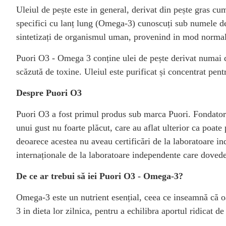
Uleiul de pește este in general, derivat din pește gras cum
specifici cu lanț lung (Omega-3) cunoscuți sub numele de
sintetizați de organismul uman, provenind in mod normal d
Puori O3 - Omega 3 conține ulei de pește derivat numai di
scăzută de toxine. Uleiul este purificat și concentrat pen
Despre Puori O3
Puori O3 a fost primul produs sub marca Puori. Fondatori
unui gust nu foarte plăcut, care au aflat ulterior ca poate
deoarece acestea nu aveau certificări de la laboratoare in
internaționale de la laboratoare independente care dovedes
De ce ar trebui să iei Puori O3 - Omega-3?
Omega-3 este un nutrient esențial, ceea ce inseamnă că oa
3 in dieta lor zilnica, pentru a echilibra aportul ridicat