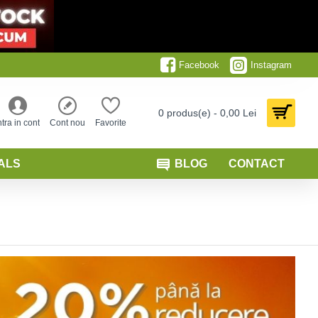
Facebook
Instagram
0 produs(e) - 0,00 Lei
ntra in cont
Cont nou
Favorite
ALS
BLOG
CONTACT