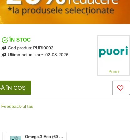
ÎN STOC
Cod produs:
PURI0002
Ultima actualizare:
02-08-2026
Puori
Ă ÎN COŞ
Feedback-ul tău
Omega-3 Eco (60 capsule), GAL