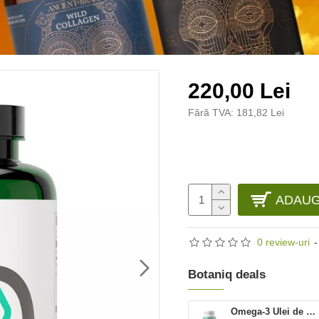
220,00 Lei
Fără TVA: 181,82 Lei
ADAUG
0 review-uri
-
Botaniq deals
Omega-3 Ulei de somon salbatic de Pacific 1000 mg (100 capsule), Provita Nutrition