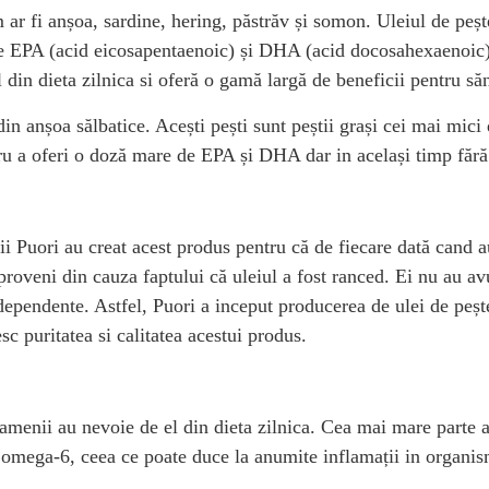
 ar fi anșoa, sardine, hering, păstrăv și somon. Uleiul de pește
 EPA (acid eicosapentaenoic) și DHA (acid docosahexaenoic). Ac
in dieta zilnica si oferă o gamă largă de beneficii pentru săn
n anșoa sălbatice. Acești pești sunt peștii grași cei mai mici
tru a oferi o doză mare de EPA și DHA dar in același timp fără
i Puori au creat acest produs pentru că de fiecare dată cand a
 proveni din cauza faptului că uleiul a fost ranced. Ei nu au a
dependente. Astfel, Puori a inceput producerea de ulei de pește
c puritatea si calitatea acestui produs.
menii au nevoie de el din dieta zilnica. Cea mai mare parte a 
 de omega-6, ceea ce poate duce la anumite inflamații in organis