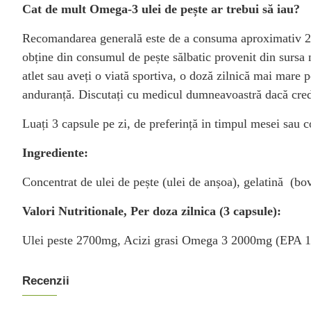
Cat de mult Omega-3 ulei de pește ar trebui să iau?
Recomandarea generală este de a consuma aproximativ 2-4
obține din consumul de pește sălbatic provenit din sursa n
atlet sau aveți o viată sportiva, o doză zilnică mai mare
anduranță. Discutați cu medicul dumneavoastră dacă crede
Luați 3 capsule pe zi, de preferință in timpul mesei sa
Ingrediente:
Concentrat de ulei de pește (ulei de anșoa), gelatină (bo
Valori Nutritionale, Per doza zilnica (3 capsule):
Ulei peste 2700mg, Acizi grasi Omega 3 2000mg (EP
Recenzii