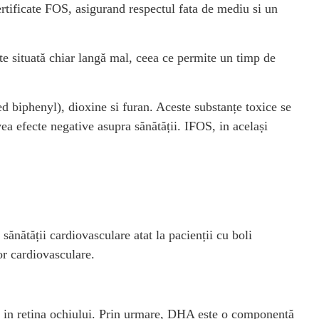
ertificate FOS, asigurand respectul fata de mediu si un
este situată chiar langă mal, ceea ce permite un timp de
d biphenyl), dioxine si furan. Aceste substanțe toxice se
ea efecte negative asupra sănătății. IFOS, in același
ănătății cardiovasculare atat la pacienții cu boli
or cardiovasculare.
și in retina ochiului. Prin urmare, DHA este o componentă