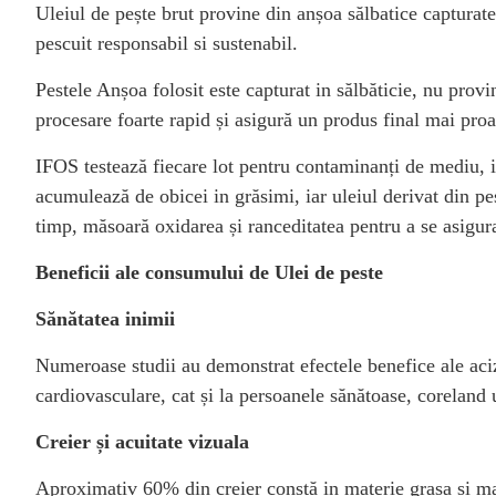
Uleiul de pește brut provine din anșoa sălbatice capturat
pescuit responsabil si sustenabil.
Pestele Anșoa folosit este capturat in sălbăticie, nu provi
procesare foarte rapid și asigură un produs final mai proa
IFOS testează fiecare lot pentru contaminanți de mediu, i
acumulează de obicei in grăsimi, iar uleiul derivat din pe
timp, măsoară oxidarea și ranceditatea pentru a se asigura
Beneficii ale consumului de Ulei de peste
Sănătatea inimii
Numeroase studii au demonstrat efectele benefice ale acizi
cardiovasculare, cat și la persoanele sănătoase, corelan
Creier și acuitate vizuala
Aproximativ 60% din creier constă in materie grasa și ma