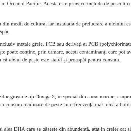
e in Oceanul Pacific. Acesta este prins cu metode de pescuit c
n din medii de cultura, iar instalația de prelucrare a uleiului 
spăt.
nclusiv metale grele, PCB sau derivați ai PCB (polychlorinate
ște poate conține, prin urmare, acești contaminanți care pot av
 că uleiul de pește este stabil și proaspăt pentru consum.
lor grași de tip Omega 3, in special din surse marine, asupra s
d un consum mai mare de pește cu o frecvență mai mică a bolil
i ales DHA care se găsește din abundență, atat in creier cat 