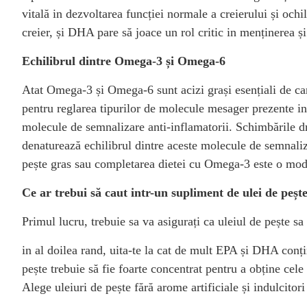
vitală in dezvoltarea funcției normale a creierului și och
creier, și DHA pare să joace un rol critic in menținerea și 
Echilibrul dintre Omega-3 și Omega-6
Atat Omega-3 și Omega-6 sunt acizi grași esențiali de car
pentru reglarea tipurilor de molecule mesager prezente 
molecule de semnalizare anti-inflamatorii. Schimbările d
denaturează echilibrul dintre aceste molecule de semnaliz
pește gras sau completarea dietei cu Omega-3 este o modal
Ce ar trebui să caut intr-un supliment de ulei de peșt
Primul lucru, trebuie sa va asigurați ca uleiul de pește sa 
in al doilea rand, uita-te la cat de mult EPA și DHA conțin
pește trebuie să fie foarte concentrat pentru a obține cel
Alege uleiuri de pește fără arome artificiale și indulcitori a