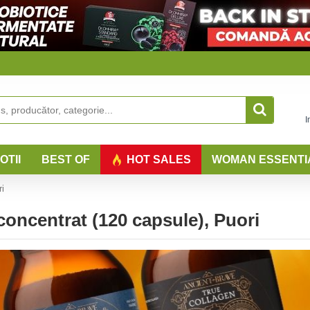
I
OTII
BEST OF
HOT SALES
WOMAN ESSENTI
ri
concentrat (120 capsule), Puori