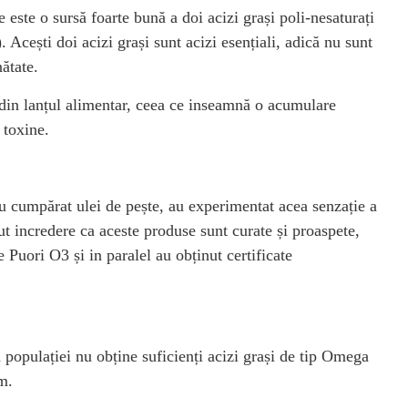
 este o sursă foarte bună a doi acizi grași poli-nesaturați
ești doi acizi grași sunt acizi esențiali, adică nu sunt
ătate.
 din lanțul alimentar, ceea ce inseamnă o acumulare
 toxine.
u cumpărat ulei de pește, au experimentat acea senzație a
vut incredere ca aceste produse sunt curate și proaspete,
 Puori O3 și in paralel au obținut certificate
populației nu obține suficienți acizi grași de tip Omega
m.