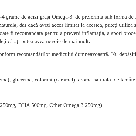
 grame de acizi grași Omega-3, de preferință sub formă de E
aturala, dar dacă aveți acces limitat la acestea, puteți utiliz
 poate fi recomandata pentru a preveni inflamația, a spori proc
ți că ați putea avea nevoie de mai mult.
u conform recomandărilor medicului dumneavoastră. Nu depășiț
vină), glicerină, colorant (caramel), aromă naturală de lămâie,
A 1250mg, DHA 500mg, Other Omega 3 250mg)