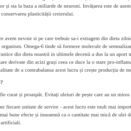
ilor și sta la baza a miliarde de neuroni. Invățarea este de as
conservarea plasticității creierului.
e avem nevoie si pe care trebuie sa-i extragem din dieta zilni
in organism. Omega-6 tinde să formeze molecule de semnaliza
rastice din dieta noastră in ultimele decenii a dus la un ap
are derivate din acizi grași ceea ce duce la o stare pro-inflam
itate de a contrabalansa acest lucru și crește producția de mo
e?
fie curat și proaspăt. Evitați uleiuri de pește care au un miros
e fiecare unitate de servire - acest lucru este mult mai import
e mai bune efecte și inseamnă ca o cantitate mai mică de ulei de
rtificiali.