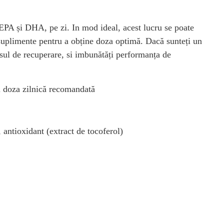
PA și DHA, pe zi. In mod ideal, acest lucru se poate
a suplimente pentru a obține doza optimă. Dacă sunteți un
esul de recuperare, si imbunătăți performanța de
i doza zilnică recomandată
 antioxidant (extract de tocoferol)