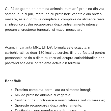
Cu 24 de grame de proteina animala, cum ar fi proteina din vita,
somon, oua si pui, impreuna cu proteinele vegetale din orez si
mazare, este o formula completa si complexa de alimente reale
si intregi ce sustin recuperarea dupa antrenamente intense,
precum si cresterea tonusului si masei musculare.
Acum, in varianta MRE LITE®, formula este scazuta in
carbohidrati, cu doar 130 kcal pe servire, fiind perfecta si pentru
persoanele ce tin o dieta cu restrictii asupra carbohidratilor, dar
pastrand aceleasi ingrediente active din formula.
Beneficii:
Proteina completa, formulata cu alimente intregi;
Mix de proteine animale si vegetale;
Sustine buna functionare a musculaturii si volumizarea ei;
Sporeste recuperarea dupa antrenamente;
Destinata si persoanelor cu o dieta scazuta in