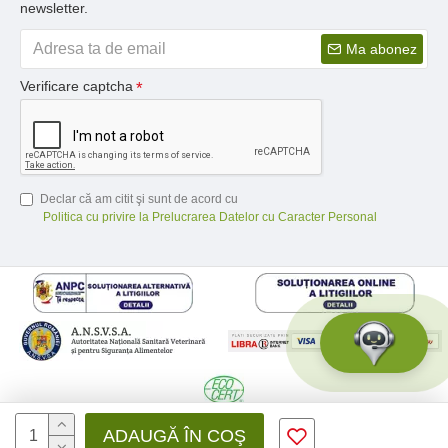
newsletter.
Ma abonez
Verificare captcha
Declar că am citit şi sunt de acord cu
Politica cu privire la Prelucrarea Datelor cu Caracter Personal
© 2026 Medfusion SRL, CIF: RO31041639 | Nr. reg.: J12/3428/2012 -
ADAUGĂ ÎN COŞ