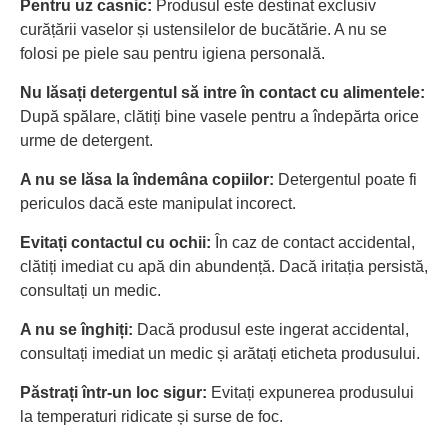
Pentru uz casnic:
Produsul este destinat exclusiv
curățării vaselor și ustensilelor de bucătărie. A nu se
folosi pe piele sau pentru igiena personală.
Nu lăsați detergentul să intre în contact cu alimentele:
După spălare, clătiți bine vasele pentru a îndepărta orice
urme de detergent.
A nu se lăsa la îndemâna copiilor:
Detergentul poate fi
periculos dacă este manipulat incorect.
Evitați contactul cu ochii:
În caz de contact accidental,
clătiți imediat cu apă din abundență. Dacă iritația persistă,
consultați un medic.
A nu se înghiți:
Dacă produsul este ingerat accidental,
consultați imediat un medic și arătați eticheta produsului.
Păstrați într-un loc sigur:
Evitați expunerea produsului
la temperaturi ridicate și surse de foc.