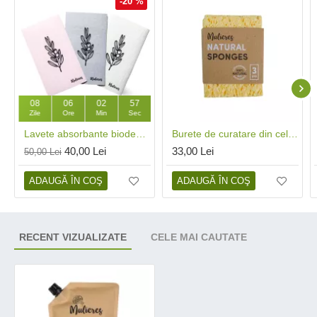
-20 %
08
06
02
56
Zile
Ore
Min
Sec
Lavete absorbante biodegradabile (3 buc), Mulieres
Burete de curatare din celuloza (3 buc), Mulieres
40,00 Lei
33,00 Lei
50,00 Lei
ADAUGĂ ÎN COŞ
ADAUGĂ ÎN COŞ
RECENT VIZUALIZATE
CELE MAI CAUTATE