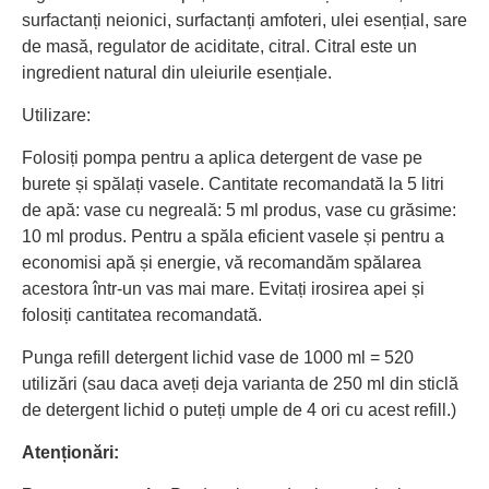
surfactanți neionici, surfactanți amfoteri, ulei esențial, sare
de masă, regulator de aciditate, citral. Citral este un
ingredient natural din uleiurile esențiale.
Utilizare:
Folosiți pompa pentru a aplica detergent de vase pe
burete și spălați vasele. Cantitate recomandată la 5 litri
de apă: vase cu negreală: 5 ml produs, vase cu grăsime:
10 ml produs. Pentru a spăla eficient vasele și pentru a
economisi apă și energie, vă recomandăm spălarea
acestora într-un vas mai mare. Evitați irosirea apei și
folosiți cantitatea recomandată.
Punga refill detergent lichid vase de 1000 ml = 520
utilizări (sau daca aveți deja varianta de 250 ml din sticlă
de detergent lichid o puteți umple de 4 ori cu acest refill.)
Atenționări: