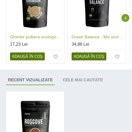
Ghimbir pulbere ecologica/BIO (60 grame), Niavis
Green Balance - Mix ecologic (125 grame), Niavis
17,23 Lei
34,88 Lei
ADAUGĂ ÎN COŞ
ADAUGĂ ÎN COŞ
RECENT VIZUALIZATE
CELE MAI CAUTATE