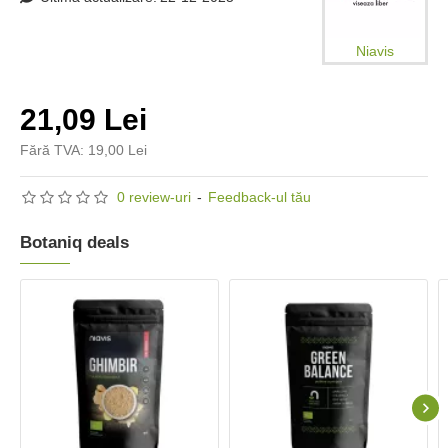
Niavis
21,09 Lei
Fără TVA: 19,00 Lei
0 review-uri
-
Feedback-ul tău
Botaniq deals