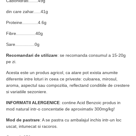
Cabohidrati........49g
din care zahar......41g
Proteine.............4.6g
Fibre................40g
Sare................0g
Recomandari de utilizare
: se recomanda consumul a 15-20g
pe zi.
Acesta este un produs agricol, ca atare pot exista anumite
diferente intre loturi in ceea ce priveste: culoarea, mirosul,
aroma, aspectul sau compozitia, reflectand conditiile de crestere
si variatiile sezoniere.
INFORMATII ALERGENICE
: contine Acid Benzoic produs in
mod natural intr-o concentatie de aproximativ 300mg/kg!
Mod de pastrare
: A se pastra cu ambalajul inchis intr-un loc
uscat, intunecat si racoros.