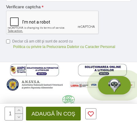
Verificare captcha
Declar că am citit şi sunt de acord cu
Politica cu privire la Prelucrarea Datelor cu Caracter Personal
© 2026 Medfusion SRL, CIF: RO31041639 | Nr. reg.: J12/3428/2012 -
ADAUGĂ ÎN COŞ
Toate drepturile rezervate - by DevPro.ro