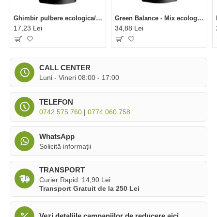
Ghimbir pulbere ecologica/BIO (60 grame), Niavis
Green Balance - Mix ecologic (125 grame), Niavis
17,23 Lei
34,88 Lei
CALL CENTER
Luni - Vineri 08:00 - 17:00
TELEFON
0742.575.760
|
0774.060.758
WhatsApp
Solicită informații
TRANSPORT
Curier Rapid: 14,90 Lei
Transport Gratuit de la 250 Lei
Vezi detaliile campaniilor de reducere aici