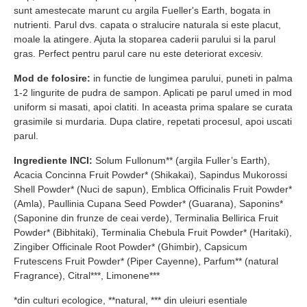
sunt amestecate marunt cu argila Fueller's Earth, bogata in
nutrienti. Parul dvs. capata o stralucire naturala si este placut,
moale la atingere. Ajuta la stoparea caderii parului si la parul
gras. Perfect pentru parul care nu este deteriorat excesiv.
Mod de folosire:
in functie de lungimea parului, puneti in palma
1-2 lingurite de pudra de sampon. Aplicati pe parul umed in mod
uniform si masati, apoi clatiti. In aceasta prima spalare se curata
grasimile si murdaria. Dupa clatire, repetati procesul, apoi uscati
parul.
Ingrediente INCI:
Solum Fullonum** (argila Fuller’s Earth),
Acacia Concinna Fruit Powder* (Shikakai), Sapindus Mukorossi
Shell Powder* (Nuci de sapun), Emblica Officinalis Fruit Powder*
(Amla), Paullinia Cupana Seed Powder* (Guarana), Saponins*
(Saponine din frunze de ceai verde), Terminalia Bellirica Fruit
Powder* (Bibhitaki), Terminalia Chebula Fruit Powder* (Haritaki),
Zingiber Officinale Root Powder* (Ghimbir), Capsicum
Frutescens Fruit Powder* (Piper Cayenne), Parfum** (natural
Fragrance), Citral***, Limonene***
*din culturi ecologice, **natural, *** din uleiuri esentiale