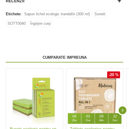
RECENZII
Etichete:
Sapun lichid ecologic trandafiri (300 ml)
Sonett
SOTT0040
Îngrijire corp
CUMPARATE IMPREUNA
-20 %
09
03
09
31
Zile
Ore
Min
Sec
Burete ecologic pentru spalat vase (2 bucati), Sonett
Tablete ecologice pentru mașina de spălat vase (25 buc), Mulieres