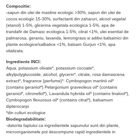
Compozitie:
-
sapun din ulei de masline ecologic >30%, sapun din ulei de
cocos ecologic 15-30%, surfactanti din zaharuri, alcool vegetal
(etanol) 1-5%, glicerina vegetala ecologica 1-5%, apa de
trandafir de Damasc ecologica 1-5%, citrat <1%, ulei esential de
palmarosa, geraniu, lavanda, lemongrass si aditivi balsamici din
plante ecologice/salbatice <1%, balsam Gurjun <1%, apa
vitalizata.
Ingrediente INCI:
Aqua, potassium olivate*, potassium cocoate*,
alkylpolyglucoside, alcohol, glycerin*, citrate, rosa damascena
extract*, fragrance (perfume)*: Cymbopogon martinii oil*
(contains geraniol*) Pelargonium graveoleus oil* (contains
geraniol*, citronellol*), Lavandula hybrida oil* (contains linalool*),
Cymbopogon flexuosus oil* (contains citral*), balsamum
dipterocarpi
*din culturi ecologice
Biodegradabilitate:
-datorita faptului ca ingredientele sapunului sunt din plante,
microorganismele pot descompune rapid ingredientele in