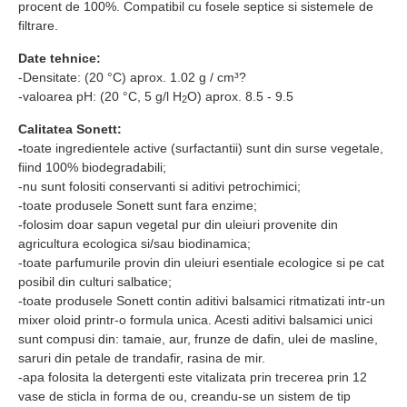
procent de 100%. Compatibil cu fosele septice si sistemele de
filtrare.
Date tehnice:
-Densitate: (20 °C) aprox. 1.02 g / cm³?
-valoarea pH: (20 °C, 5 g/l H
O) aprox. 8.5 - 9.5
2
Calitatea Sonett:
-
toate ingredientele active (surfactantii) sunt din surse vegetale,
fiind 100% biodegradabili;
-nu sunt folositi conservanti si aditivi petrochimici;
-toate produsele Sonett sunt fara enzime;
-folosim doar sapun vegetal pur din uleiuri provenite din
agricultura ecologica si/sau biodinamica;
-toate parfumurile provin din uleiuri esentiale ecologice si pe cat
posibil din culturi salbatice;
-toate produsele Sonett contin aditivi balsamici ritmatizati intr-un
mixer oloid printr-o formula unica. Acesti aditivi balsamici unici
sunt compusi din: tamaie, aur, frunze de dafin, ulei de masline,
saruri din petale de trandafir, rasina de mir.
-apa folosita la detergenti este vitalizata prin trecerea prin 12
vase de sticla in forma de ou, creandu-se un sistem de tip