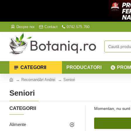
Despre noi
Contact
0742.575.760
CATEGORII
PRODUCATORI
PROM
Recomandări Andrei
Seniori
Seniori
CATEGORII
Momentan, nu sunt 
Alimente