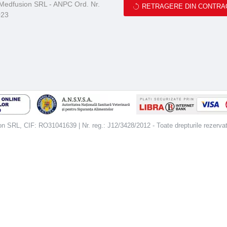
 Medfusion SRL - ANPC Ord. Nr.
RETRAGERE DIN CONTRA
023
 SRL, CIF: RO31041639 | Nr. reg.: J12/3428/2012 - Toate drepturile rezerva