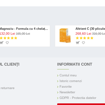
Magneziu - Formula cu 4 chelați (120 capsule), Neutrient
132,00 Lei
268,60 Lei
165,00 Lei
316,00 Le
L CLIENŢI
INFORMATII CONT
Contul meu
Istoric comenzi
Favorite
e returnare
Newsletter
GDPR - Protectia datelor