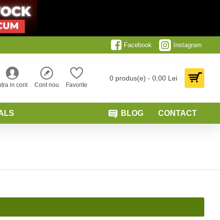
Facebook
Instagram
0 produs(e) - 0,00 Lei
ntra in cont
Cont nou
Favorite
ALS
BLOG
CONTACT