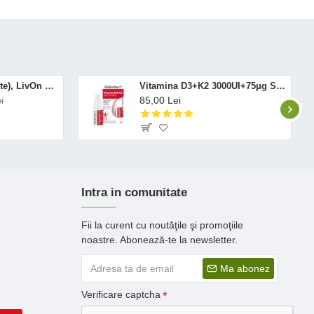
Altrient C (30 pliculete), LivOn Labs
Vitamina D3+K2 3000UI+75μg Spray Oral (12 ml), BetterYou
85,00 Lei
i
Intra in comunitate
Fii la curent cu noutăţile şi promoţiile
noastre. Abonează-te la newsletter.
Ma abonez
Verificare captcha